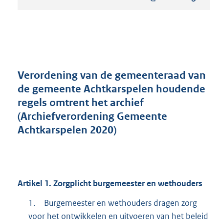
s
t
a
n
d
s
g
r
Verordening van de gemeenteraad van
o
de gemeente Achtkarspelen houdende
o
regels omtrent het archief
t
t
(Archiefverordening Gemeente
e
Achtkarspelen 2020)
:
3
3
1
K
Artikel
1.
Zorgplicht burgemeester en wethouders
b
1.
Burgemeester en wethouders dragen zorg
voor het ontwikkelen en uitvoeren van het beleid