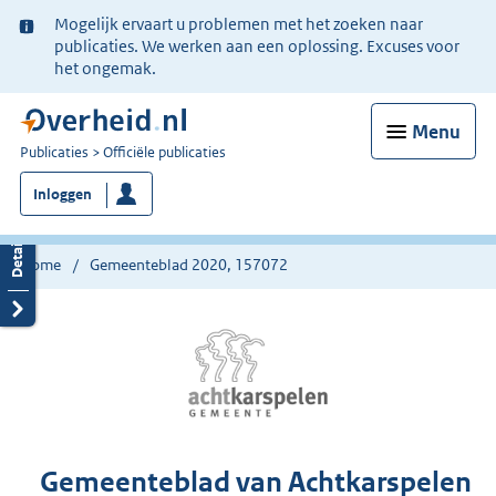
Ter
Mogelijk ervaart u problemen met het zoeken naar
informatie:
publicaties. We werken aan een oplossing. Excuses voor
het ongemak.
Menu
U
Publicaties
Officiële publicaties
bent
Inloggen
nu
hier:
Home
Gemeenteblad 2020, 157072
Gemeenteblad van Achtkarspelen