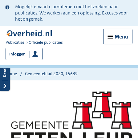
Ter
Mogelijk ervaart u problemen met het zoeken naar
informatie:
publicaties. We werken aan een oplossing. Excuses voor
het ongemak.
Menu
U
Publicaties
Officiële publicaties
bent
Inloggen
nu
hier:
Home
Gemeenteblad 2020, 15639