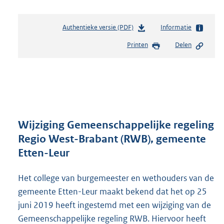
Authentieke versie (PDF)
b
Informatie
e
Printen
Delen
s
t
a
n
d
s
g
r
Wijziging Gemeenschappelijke regeling
o
Regio West-Brabant (RWB), gemeente
o
Etten-Leur
t
t
e
Het college van burgemeester en wethouders van de
:
gemeente Etten-Leur maakt bekend dat het op 25
3
juni 2019 heeft ingestemd met een wijziging van de
0
1
Gemeenschappelijke regeling RWB. Hiervoor heeft