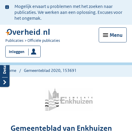
Ter
Mogelijk ervaart u problemen met het zoeken naar
informatie:
publicaties. We werken aan een oplossing. Excuses voor
het ongemak.
Menu
U
Publicaties
Officiële publicaties
bent
Inloggen
nu
hier:
Home
Gemeenteblad 2020, 153691
Gemeenteblad van Enkhuizen