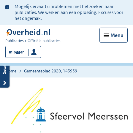
Ter
Mogelijk ervaart u problemen met het zoeken naar
informatie:
publicaties. We werken aan een oplossing. Excuses voor
het ongemak.
Menu
U
Publicaties
Officiële publicaties
bent
Inloggen
nu
hier:
Home
Gemeenteblad 2020, 143939