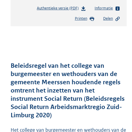
Authentieke versie (PDF)
b
Informatie
e
Printen
Delen
s
t
a
n
d
s
g
r
Beleidsregel van het college van
o
burgemeester en wethouders van de
o
gemeente Meerssen houdende regels
t
t
omtrent het inzetten van het
e
instrument Social Return (Beleidsregels
:
Social Return Arbeidsmarktregio Zuid-
3
7
Limburg 2020)
7
K
Het college van burgemeester en wethouders van de
b