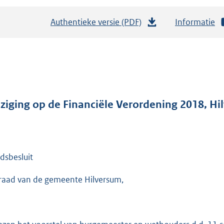
Authentieke versie (PDF)
b
Informatie
e
s
t
a
n
d
jziging op de Financiële Verordening 2018, H
s
g
r
dsbesluit
o
o
raad van de gemeente Hilversum,
t
t
e