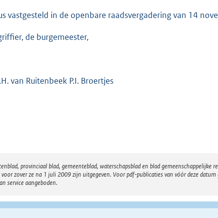
us vastgesteld in de openbare raadsvergadering van 14 no
griffier, de burgemeester,
.H. van Ruitenbeek P.I. Broertjes
atenblad, provinciaal blad, gemeenteblad, waterschapsblad en blad gemeenschappelijke 
 zover ze na 1 juli 2009 zijn uitgegeven. Voor pdf-publicaties van vóór deze datum g
van service aangeboden.