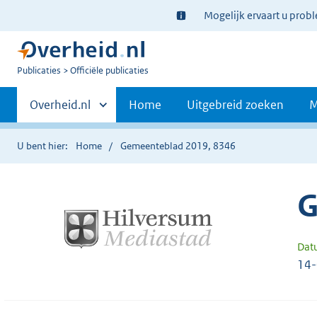
Ter
Mogelijk ervaart u prob
informatie:
U
Publicaties
Officiële publicaties
bent
Primaire
nu
Andere
Overheid.nl
Home
Uitgebreid zoeken
M
hier:
sites
navigatie
binnen
U bent hier:
Home
Gemeenteblad 2019, 8346
G
Dat
14-