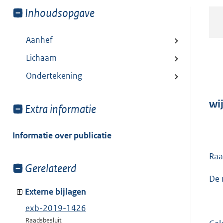
Toon
Inhoudsopgave
meer
van:
Aanhef
Lichaam
Ondertekening
wi
Toon
Extra informatie
meer
van:
Informatie over publicatie
Raa
Toon
Gerelateerd
meer
De 
van:
Externe bijlagen
exb-2019-1426
Raadsbesluit