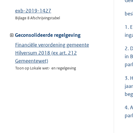
Gel
exb-2019-1427
besl
Bijlage 8 Afschrijvingstabel
1. 
Geconsolideerde regelgeving
ing
Financiële verordening gemeente
2. 
Hilversum 2018 (ex art. 212
in 
Gemeentewet)
par
Toon op Lokale wet- en regelgeving
3. 
jaa
beg
4. 
par