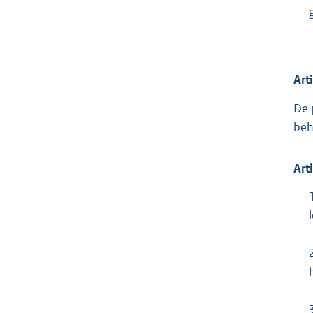
Art
De 
beh
Art