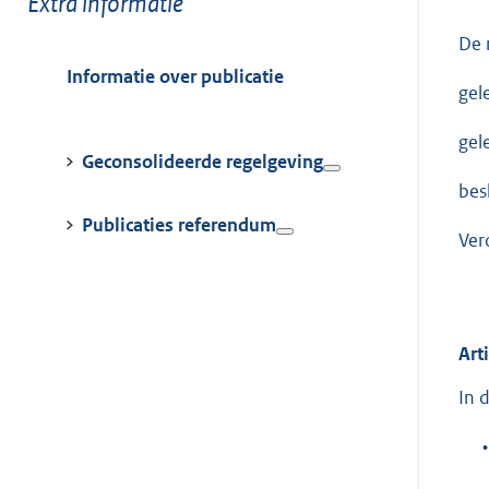
Toon
Extra informatie
meer
De 
van:
Informatie over publicatie
gel
gel
Geconsolideerde regelgeving
bes
Publicaties referendum
Ver
Art
In 
•