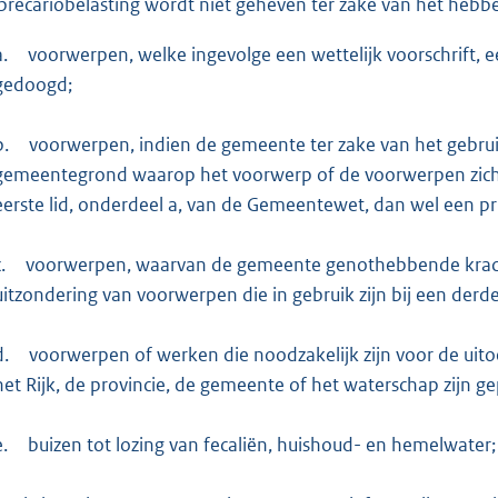
precariobelasting wordt niet geheven ter zake van het hebb
a.
voorwerpen, welke ingevolge een wettelijk voorschrift
gedoogd;
b.
voorwerpen, indien de gemeente ter zake van het gebru
gemeentegrond waarop het voorwerp of de voorwerpen zich b
eerste lid, onderdeel a, van de Gemeentewet, dan wel een p
.
voorwerpen, waarvan de gemeente genothebbende krachte
uitzondering van voorwerpen die in gebruik zijn bij een derde
d.
voorwerpen of werken die noodzakelijk zijn voor de uit
het Rijk, de provincie, de gemeente of het waterschap zijn ge
e.
buizen tot lozing van fecaliën, huishoud- en hemelwater;