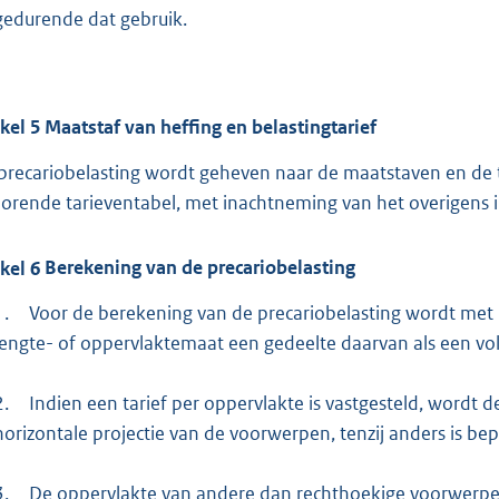
gedurende dat gebruik.
ikel
5
Maatstaf van heffing en belastingtarief
precariobelasting wordt geheven naar de maatstaven en de 
orende tarieventabel, met inachtneming van het overigens 
ikel
6
Berekening van de precariobelasting
1.
Voor de berekening van de precariobelasting wordt met 
lengte- of oppervlaktemaat een gedeelte daarvan als een vo
2.
Indien een tarief per oppervlakte is vastgesteld, wordt 
horizontale projectie van de voorwerpen, tenzij anders is bep
3.
De oppervlakte van andere dan rechthoekige voorwerpe