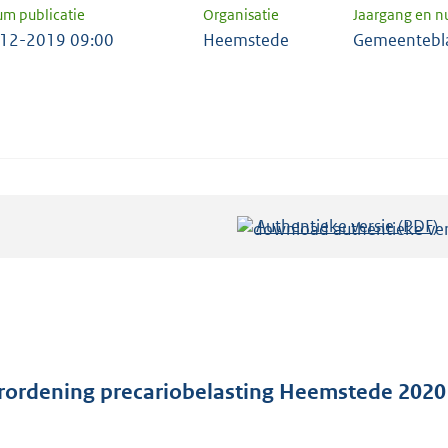
um publicatie
Organisatie
Jaargang en 
12-2019 09:00
Heemstede
Gemeentebl
Authentieke versie (PDF)
b
e
s
t
a
n
d
rordening precariobelasting Heemstede 2020
s
g