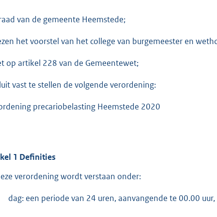
r
raad van de gemeente Heemstede;
o
o
ezen het voorstel van het college van burgemeester en wet
t
t
et op artikel 228 van de Gemeentewet;
e
luit vast te stellen de volgende verordening:
:
3
ordening precariobelasting Heemstede 2020
7
2
b
ikel
1
Definities
deze verordening wordt verstaan onder:
dag: een periode van 24 uren, aanvangende te 00.00 uur,