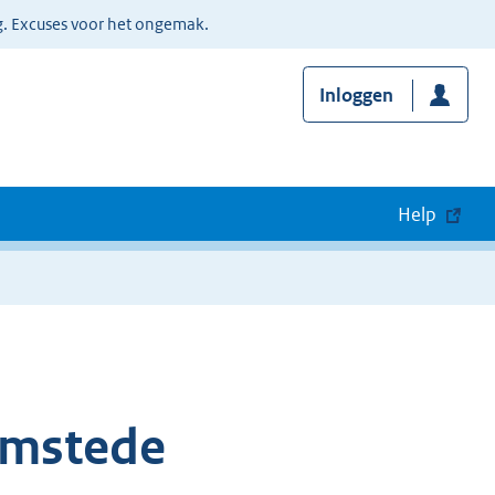
g. Excuses voor het ongemak.
Inloggen
Help
emstede