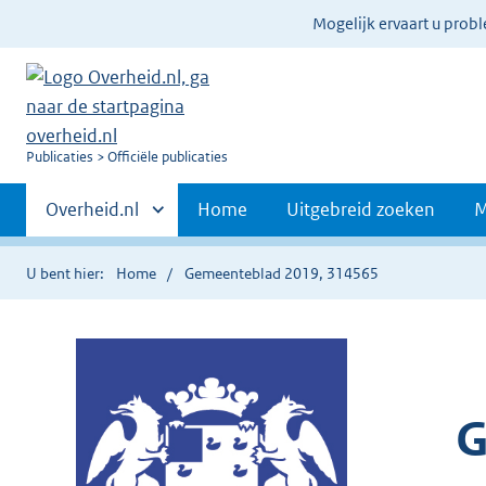
Ter
Mogelijk ervaart u prob
informatie:
U
Publicaties
Officiële publicaties
bent
Primaire
nu
Andere
Overheid.nl
Home
Uitgebreid zoeken
M
hier:
sites
navigatie
binnen
U bent hier:
Home
Gemeenteblad 2019, 314565
G