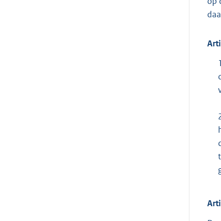
op 
daa
Art
Art