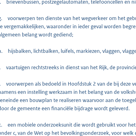
.
brievenbussen, postzegelautomaten, telefooncellen en ni
g.
voorwerpen ten dienste van het wegverkeer om het geb
te vergemakkelijken, waaronder in ieder geval worden be
algemeen belang wordt gediend;
h.
hijsbalken, lichtbalken, luifels, markiezen, vlaggen, vl
.
vaartuigen rechtstreeks in dienst van het Rijk, de provin
.
voorwerpen als bedoeld in Hoofdstuk 2 van de bij deze v
namens een instelling werkzaam in het belang van de volkshu
teneinde een bouwplan te realiseren waarvoor aan de toegel
door de gemeente een financiële bijdrage wordt geleverd.
k.
een mobiele onderzoeksunit die wordt gebruikt voor het 
onder c, van de Wet op het bevolkingsonderzoek, voor welk 