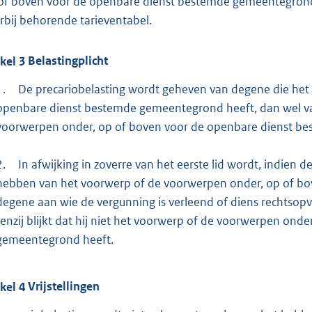
of boven voor de openbare dienst bestemde gemeentegrond
rbij behorende tarieventabel.
ikel
3
Belastingplicht
1.
De precariobelasting wordt geheven van degene die het
openbare dienst bestemde gemeentegrond heeft, dan wel va
voorwerpen onder, op of boven voor de openbare dienst be
2.
In afwijking in zoverre van het eerste lid wordt, indien
hebben van het voorwerp of de voorwerpen onder, op of b
degene aan wie de vergunning is verleend of diens rechtsopv
tenzij blijkt dat hij niet het voorwerp of de voorwerpen on
gemeentegrond heeft.
ikel
4
Vrijstellingen