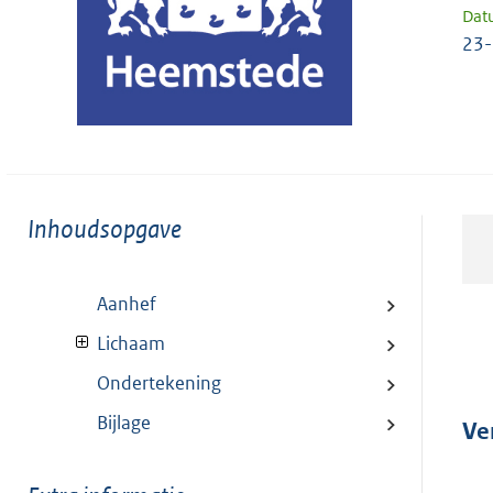
Dat
23-
Toon
Inhoudsopgave
meer
van:
Aanhef
Lichaam
Ondertekening
Bijlage
Ve