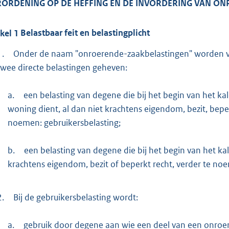
:
RORDENING OP DE HEFFING EN DE INVORDERING VAN
ONR
1
ikel
1
Belastbaar feit en belastingplicht
b
1.
Onder de naam "onroerende-zaakbelastingen" worden 
twee directe belastingen geheven:
a.
een belasting van degene die bij het begin van het ka
woning dient, al dan niet krachtens eigendom, bezit, beper
noemen: gebruikersbelasting;
b.
een belasting van degene die bij het begin van het k
krachtens eigendom, bezit of beperkt recht, verder te no
2.
Bij de gebruikersbelasting wordt:
a.
gebruik door degene aan wie een deel van een onroer