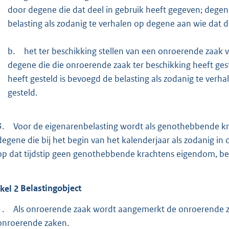
door degene die dat deel in gebruik heeft gegeven; degene
belasting als zodanig te verhalen op degene aan wie dat de
b.
het ter beschikking stellen van een onroerende zaak v
degene die die onroerende zaak ter beschikking heeft ges
heeft gesteld is bevoegd de belasting als zodanig te verha
gesteld.
3.
Voor de eigenarenbelasting wordt als genothebbende kr
degene die bij het begin van het kalenderjaar als zodanig in de 
op dat tijdstip geen genothebbende krachtens eigendom, bezi
ikel
2
Belastingobject
1.
Als onroerende zaak wordt aangemerkt de onroerende za
onroerende zaken.