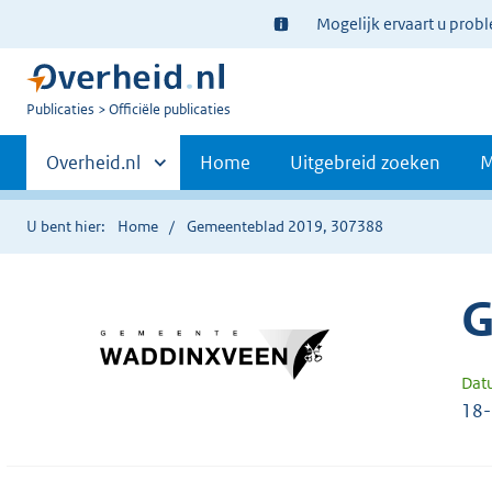
Ter
Mogelijk ervaart u prob
informatie:
U
Publicaties
Officiële publicaties
bent
Primaire
nu
Andere
Overheid.nl
Home
Uitgebreid zoeken
M
hier:
sites
navigatie
binnen
U bent hier:
Home
Gemeenteblad 2019, 307388
G
Dat
18-