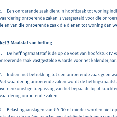
2.
Een onroerende zaak dient in hoofdzaak tot woning ind
waardering onroerende zaken is vastgesteld voor die onroe
delen van die onroerende zaak die dienen tot woning dan we
ikel
3
Maatstaf van heffing
1.
De heffingsmaatstaf is de op de voet van hoofdstuk IV
onroerende zaak vastgestelde waarde voor het kalenderjaar, b
2.
Indien met betrekking tot een onroerende zaak geen waa
Wet waardering onroerende zaken wordt de heffingsmaatsta
overeenkomstige toepassing van het bepaalde bij of krachten
waardering onroerende zaken.
3.
Belastingaanslagen van € 5,00 of minder worden niet op
totaal van de op één aanslag verschuldigde bedragen voor b