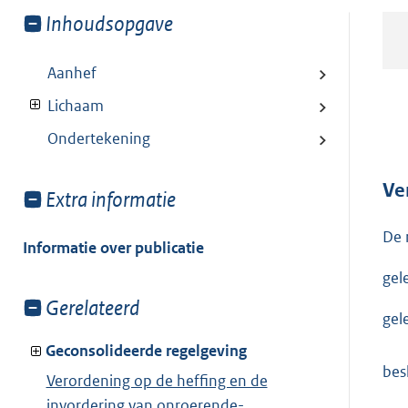
Toon
Inhoudsopgave
meer
van:
Aanhef
Lichaam
Ondertekening
Ve
Toon
Extra informatie
meer
De 
van:
Informatie over publicatie
gel
Toon
Gerelateerd
gel
meer
van:
Geconsolideerde regelgeving
besl
Verordening op de heffing en de
invordering van onroerende-