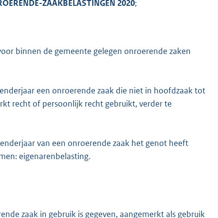
OERENDE-ZAAKBELASTINGEN 2020
;
M
voor binnen de gemeente gelegen onroerende zaken
lenderjaar een onroerende zaak die niet in hoofdzaak tot
kt recht of persoonlijk recht gebruikt, verder te
alenderjaar van een onroerende zaak het genot heeft
emen: eigenarenbelasting.
ende zaak in gebruik is gegeven, aangemerkt als gebruik