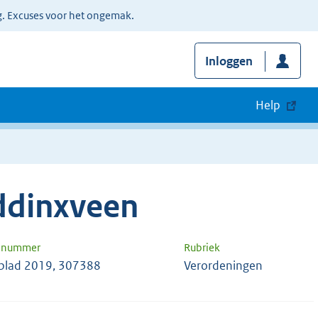
g. Excuses voor het ongemak.
Inloggen
Help
ddinxveen
n nummer
Rubriek
lad 2019, 307388
Verordeningen