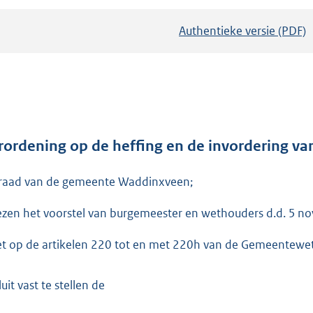
Authentieke versie (PDF)
b
e
s
t
a
n
d
rordening op de heffing en de invordering v
s
raad van de gemeente Waddinxveen;
g
r
ezen het voorstel van burgemeester en wethouders d.d. 5 n
o
o
et op de artikelen 220 tot en met 220h van de Gemeentewet
t
t
uit vast te stellen de
e