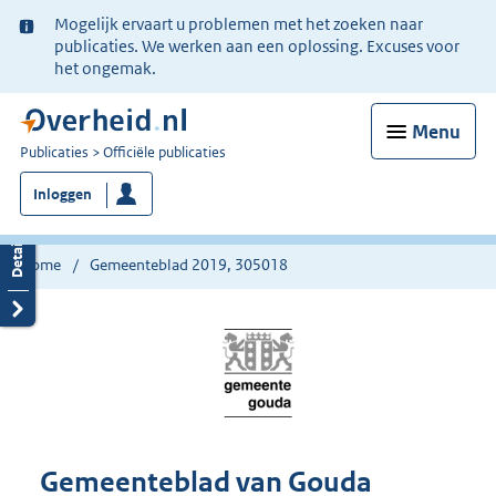
Ter
Mogelijk ervaart u problemen met het zoeken naar
informatie:
publicaties. We werken aan een oplossing. Excuses voor
het ongemak.
Menu
U
Publicaties
Officiële publicaties
bent
Inloggen
nu
hier:
Home
Gemeenteblad 2019, 305018
Gemeenteblad van Gouda