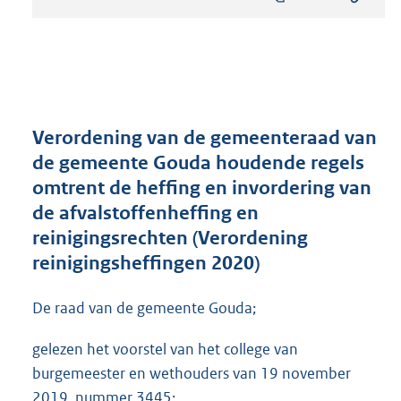
s
t
a
n
d
s
g
r
Verordening van de gemeenteraad van
o
de gemeente Gouda houdende regels
o
omtrent de heffing en invordering van
t
t
de afvalstoffenheffing en
e
reinigingsrechten (Verordening
:
reinigingsheffingen 2020)
3
9
5
De raad van de gemeente Gouda;
K
b
gelezen het voorstel van het college van
burgemeester en wethouders van 19 november
2019, nummer 3445;