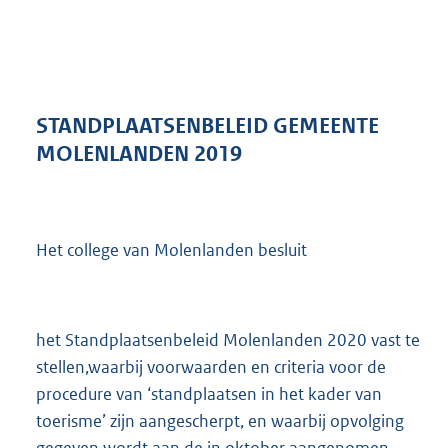
a
n
d
s
g
r
STANDPLAATSENBELEID GEMEENTE
o
MOLENLANDEN 2019
o
t
t
e
:
Het college van Molenlanden besluit
6
5
8
K
het Standplaatsenbeleid Molenlanden 2020 vast te
b
stellen,waarbij voorwaarden en criteria voor de
procedure van ‘standplaatsen in het kader van
toerisme’ zijn aangescherpt, en waarbij opvolging
gegeven wordt aan de in oktober aangenomen