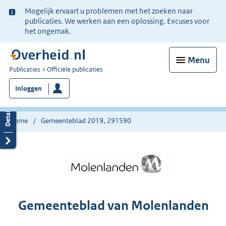
Ter
Mogelijk ervaart u problemen met het zoeken naar
informatie:
publicaties. We werken aan een oplossing. Excuses voor
het ongemak.
Menu
U
Publicaties
Officiële publicaties
bent
Inloggen
nu
hier:
Home
Gemeenteblad 2019, 291590
Gemeenteblad van Molenlanden