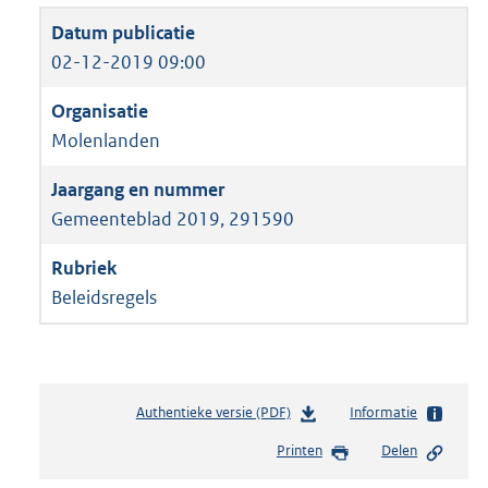
02-12-2019 09:00
Molenlanden
Gemeenteblad 2019, 291590
Beleidsregels
Authentieke versie (PDF)
b
Informatie
e
Printen
Delen
s
t