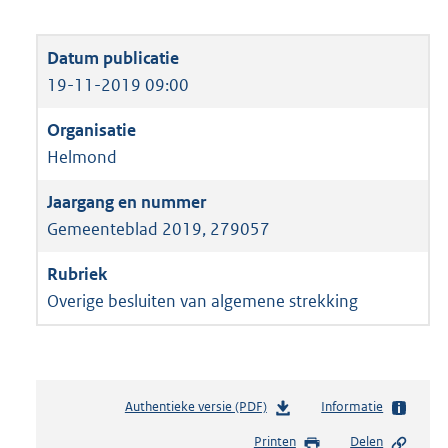
19-11-2019 09:00
Helmond
Gemeenteblad 2019, 279057
Overige besluiten van algemene strekking
Authentieke versie (PDF)
b
Informatie
e
Printen
Delen