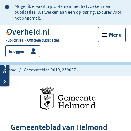
Ter
Mogelijk ervaart u problemen met het zoeken naar
informatie:
publicaties. We werken aan een oplossing. Excuses voor
het ongemak.
Menu
U
Publicaties
Officiële publicaties
bent
Inloggen
nu
hier:
Home
Gemeenteblad 2019, 279057
Gemeenteblad van Helmond