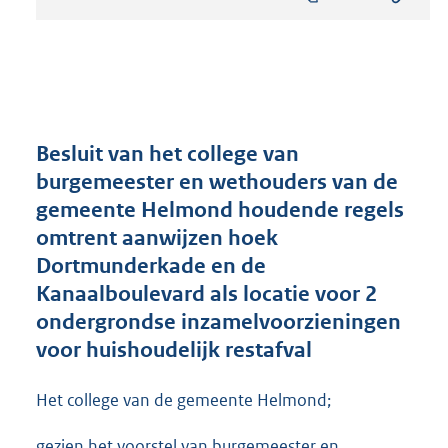
s
t
a
n
d
s
g
r
Besluit van het college van
o
burgemeester en wethouders van de
o
gemeente Helmond houdende regels
t
t
omtrent aanwijzen hoek
e
Dortmunderkade en de
:
Kanaalboulevard als locatie voor 2
4
4
ondergrondse inzamelvoorzieningen
8
voor huishoudelijk restafval
K
b
Het college van de gemeente Helmond;
gezien het voorstel van burgemeester en