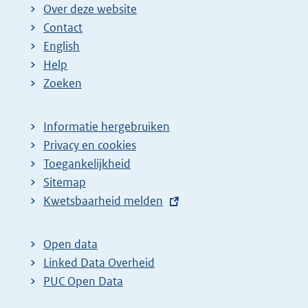
Over deze website
Contact
English
Help
Zoeken
Informatie hergebruiken
Privacy en cookies
Toegankelijkheid
Sitemap
E
Kwetsbaarheid melden
x
t
Open data
e
Linked Data Overheid
r
PUC Open Data
n