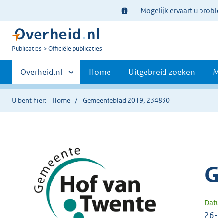
Ter
Mogelijk ervaart u prob
informatie:
U
Publicaties
Officiële publicaties
bent
Primaire
nu
Andere
Overheid.nl
Home
Uitgebreid zoeken
M
hier:
sites
navigatie
binnen
U bent hier:
Home
Gemeenteblad 2019, 234830
G
Dat
26-