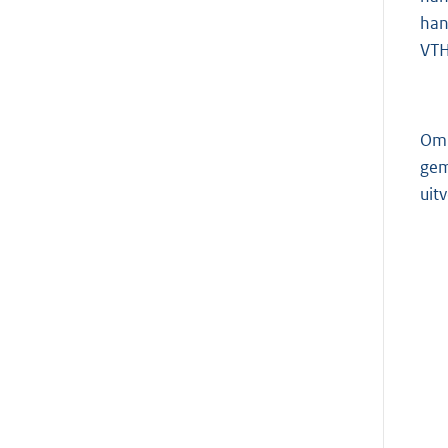
han
VTH
Om 
gem
uit