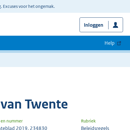
g. Excuses voor het ongemak.
Inloggen
Help
 van Twente
g en nummer
Rubriek
teblad 2019, 234830
Beleidsregels