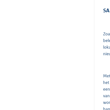
SA
Zoa
bel
lok
nie
Met
het
een
van
wor
han