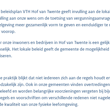
o
o
 beleidsplan VTH Hof van Twente geeft invulling aan de loka
t
ulling aan onze wens om de toetsing van vergunningaanvrag
t
elgeving meer gezamenlijk vorm te geven en eenduidiger te 
e
r voorop.
:
1
r onze inwoners en bedrijven in Hof van Twente is een gelij
,
selijk. Het lokale beleid geeft de gemeente de mogelijkheid
6
iseren.
M
b
de praktijk blijkt dat niet iedereen zich aan de regels houdt
dzakelijk zijn. Ook in onze gemeenten vinden overtredingen 
eleefd en worden belangrijke voorzieningen vergeten bij 
regels en voorschriften om verschillende redenen niet nagel
de kwaliteit van onze fysieke leefomgeving.