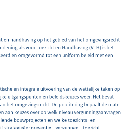
cht en handhaving op het gebied van het omgevingsrecht
verlening als voor Toezicht en Handhaving (VTH) is het
liseerd en omgevormd tot een uniform beleid met een
ische en integrale uitvoering van de wettelijke taken op
lijke uitgangspunten en beleidskeuzes weer. Het bevat
 van het omgevingsrecht. De prioritering bepaalt de mate
den aan keuzes over op welk niveau vergunningaanvragen
illende bouwprojecten en welke toezichts- en
 strategieën; preventie-, vergunnen-, toezicht-,