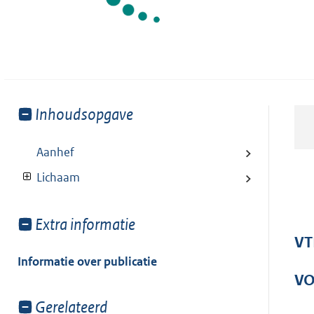
Toon
Inhoudsopgave
meer
van:
Aanhef
Lichaam
Toon
Extra informatie
meer
VT
van:
Informatie over publicatie
V
Toon
Gerelateerd