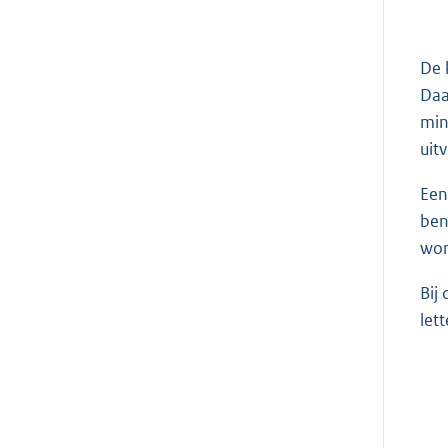
De 
Daa
min
uit
Een
ben
wor
Bij
let