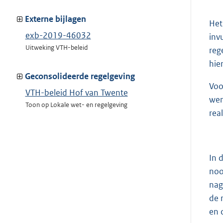
meer
van:
Externe bijlagen
Het
exb-2019-46032
inv
Uitweking VTH-beleid
reg
hie
Geconsolideerde regelgeving
Voo
VTH-beleid Hof van Twente
wen
Toon op Lokale wet- en regelgeving
real
In 
noo
nag
de 
en 