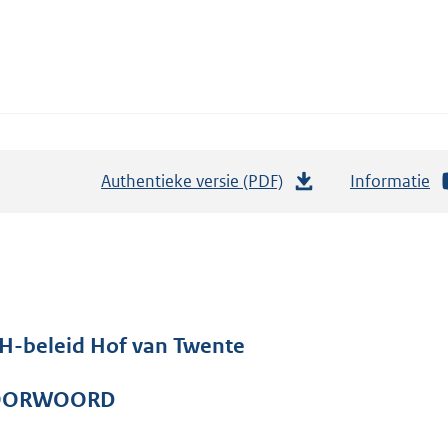
Authentieke versie (PDF)
b
Informatie
e
s
t
a
n
d
H-beleid Hof van Twente
s
g
OORWOORD
r