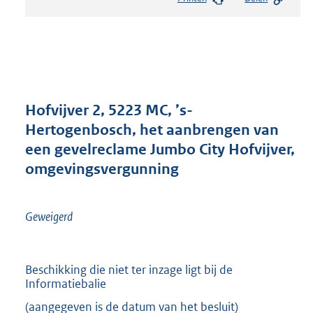
s
t
a
n
d
s
g
r
Hofvijver 2, 5223 MC, ’s-
o
Hertogenbosch, het aanbrengen van
o
een gevelreclame Jumbo City Hofvijver,
t
t
omgevingsvergunning
e
:
2
Geweigerd
3
5
K
b
Beschikking die niet ter inzage ligt bij de
Informatiebalie
(aangegeven is de datum van het besluit)