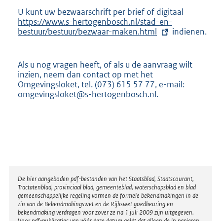
U kunt uw bezwaarschrift per brief of digitaal
E
https://www.s-hertogenbosch.nl/stad-en-
x
bestuur/bestuur/bezwaar-maken.html
indienen.
t
e
r
n
Als u nog vragen heeft, of als u de aanvraag wilt
e
inzien, neem dan contact op met het
l
Omgevingsloket, tel. (073) 615 57 77, e-mail:
i
omgevingsloket@s-hertogenbosch.nl.
n
k
:
Disclaimer
De hier aangeboden pdf-bestanden van het Staatsblad, Staatscourant,
Tractatenblad, provinciaal blad, gemeenteblad, waterschapsblad en blad
gemeenschappelijke regeling vormen de formele bekendmakingen in de
zin van de Bekendmakingswet en de Rijkswet goedkeuring en
bekendmaking verdragen voor zover ze na 1 juli 2009 zijn uitgegeven.
Voor pdf-publicaties van vóór deze datum geldt dat alleen de in papieren