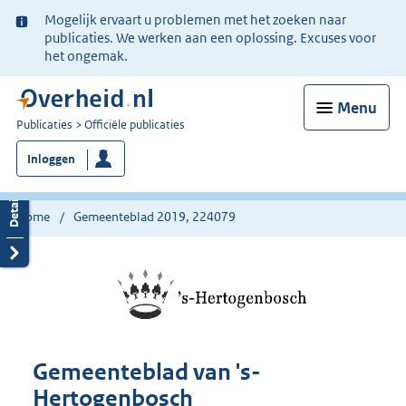
Ter
Mogelijk ervaart u problemen met het zoeken naar
informatie:
publicaties. We werken aan een oplossing. Excuses voor
het ongemak.
Menu
U
Publicaties
Officiële publicaties
bent
Inloggen
nu
hier:
Home
Gemeenteblad 2019, 224079
Gemeenteblad van 's-
Hertogenbosch