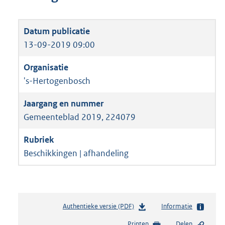
13-09-2019 09:00
's-Hertogenbosch
Gemeenteblad 2019, 224079
Beschikkingen | afhandeling
Authentieke versie (PDF)
b
Informatie
e
Printen
Delen