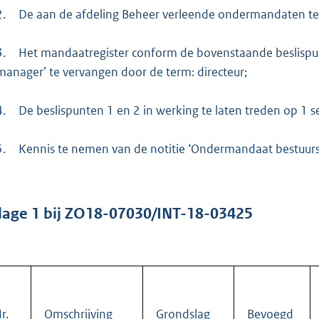
:
2.
De aan de afdeling Beheer verleende ondermandaten te l
3
2
3.
Het mandaatregister conform de bovenstaande beslispunt
3
manager’ te vervangen door de term: directeur;
b
4.
De beslispunten 1 en 2 in werking te laten treden op 1
5.
Kennis te nemen van de notitie ‘Ondermandaat bestuurs
jlage
1
bij ZO18-07030/INT-18-03425
r.
Omschrijving
Grondslag
Bevoegd