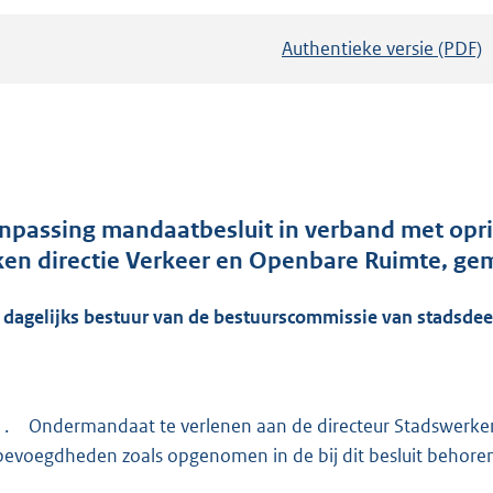
Authentieke versie (PDF)
b
e
s
t
a
n
d
npassing mandaatbesluit in verband met opric
s
ken directie Verkeer en Openbare Ruimte, 
g
r
 dagelijks bestuur van de bestuurscommissie van stadsdeel
o
o
t
1.
Ondermandaat te verlenen aan de directeur Stadswerken
t
bevoegdheden zoals opgenomen in de bij dit besluit behoren
e