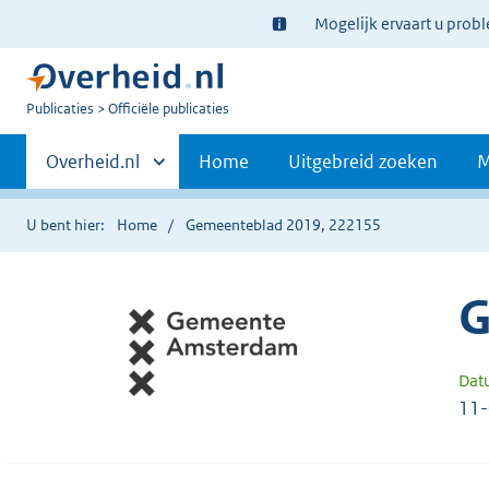
Ter
Mogelijk ervaart u prob
informatie:
U
Publicaties
Officiële publicaties
bent
Primaire
nu
Andere
Overheid.nl
Home
Uitgebreid zoeken
M
hier:
sites
navigatie
binnen
U bent hier:
Home
Gemeenteblad 2019, 222155
G
Dat
11-