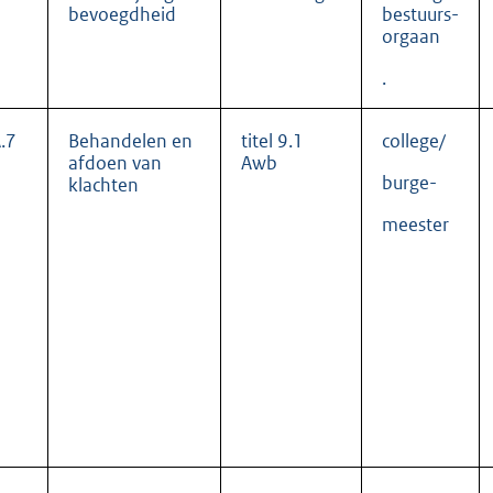
bevoegdheid
bestuurs-
orgaan
.
.7
Behandelen en
titel 9.1
college/
afdoen van
Awb
burge-
klachten
meester