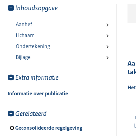
Toon
Inhoudsopgave
meer
van:
Aanhef
Lichaam
Ondertekening
Bijlage
Aa
ta
Toon
Extra informatie
meer
Het
van:
Informatie over publicatie
Toon
Gerelateerd
meer
van:
Geconsolideerde regelgeving