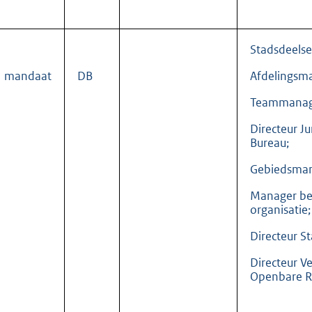
Stadsdeelsec
mandaat
DB
Afdelingsm
Teammanag
Directeur Ju
Bureau;
Gebiedsman
Manager be
organisatie;
Directeur S
Directeur V
Openbare R