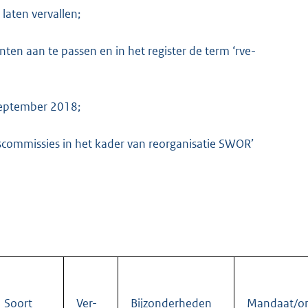
aten vervallen;
en aan te passen en in het register de term ‘rve-
K
 september 2018;
commissies in het kader van reorganisatie SWOR’
Soort
Ver-
Bijzonderheden
Mandaat/o