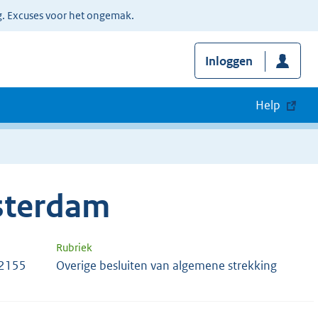
g. Excuses voor het ongemak.
Inloggen
Help
sterdam
Rubriek
22155
Overige besluiten van algemene strekking