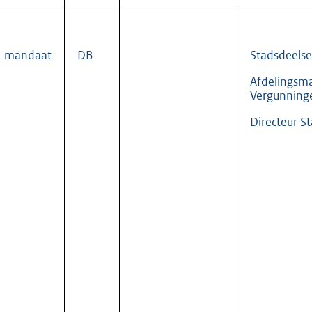
mandaat
DB
Stadsdeelsec
Afdelingsm
Vergunning
Directeur S