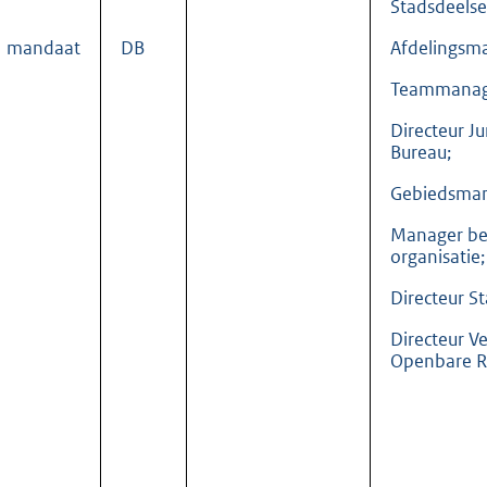
Stadsdeelsec
mandaat
DB
Afdelingsm
Teammanag
Directeur Ju
Bureau;
Gebiedsman
Manager be
organisatie;
Directeur S
Directeur V
Openbare R