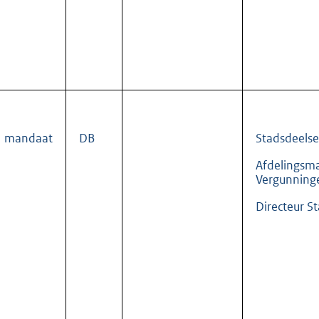
mandaat
DB
Stadsdeelsec
Afdelingsm
Vergunning
Directeur S