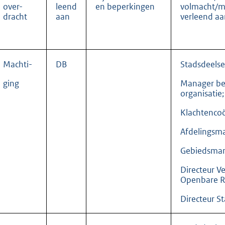
over-
leend
en beperkingen
volmacht/m
dracht
aan
verleend aa
Machti-
DB
Stadsdeelsec
ging
Manager be
organisatie;
Klachtencoö
Afdelingsm
Gebiedsman
Directeur V
Openbare R
Directeur S