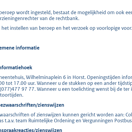
 beroep wordt ingesteld, bestaat de mogelijkheid om ook een
rzieningenrechter van de rechtbank.
 het instellen van beroep en het verzoek op voorlopige voor
emene informatie
Informatiehoek
eentehuis, Wilhelminaplein 6 in Horst. Openingstijden infor
00 tot 17.00 uur. Wanneer u de stukken op een ander tijdsti
. (077)477 97 77. Wanneer u een toelichting wenst bij de te
toortijden.
Bezwaarschriften/zienswijzen
waarschriften of zienswijzen kunnen gericht worden aan: C
s t.a.v. team Ruimtelijke Ordening en Vergunningen Postbu
Inspraakreacties/zienswijzen