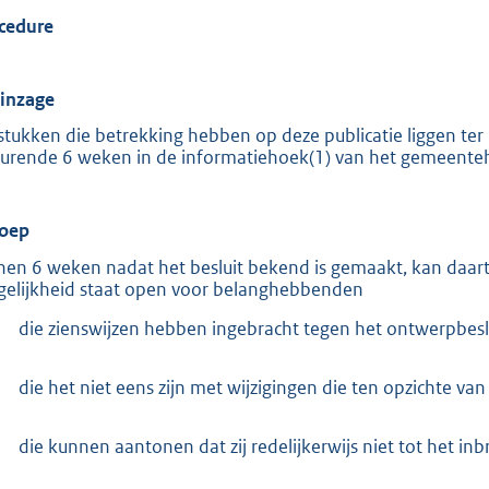
:
cedure
3
7
6
 inzage
K
stukken die betrekking hebben op deze publicatie liggen te
b
urende 6 weken in de informatiehoek(1) van het gemeenteh
oep
nen 6 weken nadat het besluit bekend is gemaakt, kan daart
elijkheid staat open voor belanghebbenden
die zienswijzen hebben ingebracht tegen het ontwerpbeslu
die het niet eens zijn met wijzigingen die ten opzichte va
die kunnen aantonen dat zij redelijkerwijs niet tot het inb