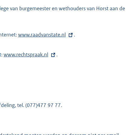
ollege van burgemeester en wethouders van Horst aan de
nternet:
E
www.raadvanstate.nl
.
x
t
e
t:
E
www.rechtspraak.nl
.
r
x
n
t
e
e
l
r
i
n
n
e
k
l
:
i
deling, tel. (077)477 97 77.
n
k
: