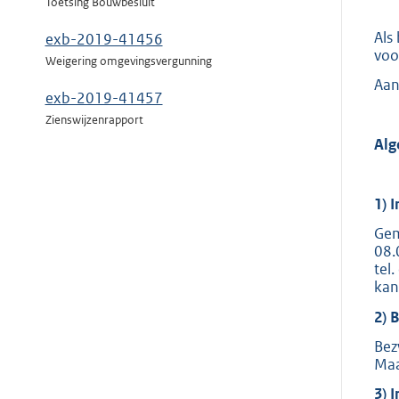
Toetsing Bouwbesluit
Als
exb-2019-41456
voo
Weigering omgevingsvergunning
Aan
exb-2019-41457
Zienswijzenrapport
Alg
1) 
Gem
08.
tel
kan
2) 
Bez
Maa
3) 