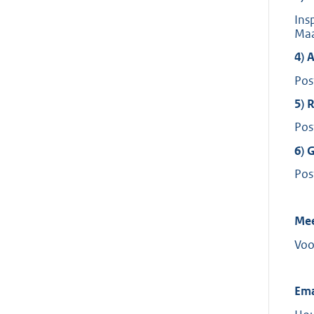
Ins
Maa
4) 
Pos
5) 
Pos
6) 
Pos
Mee
Voo
Ema