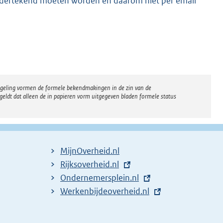
 ondertekend moeten worden en daarom niet per email
regeling vormen de formele bekendmakingen in de zin van de
eldt dat alleen de in papieren vorm uitgegeven bladen formele status
MijnOverheid.nl
E
Rijksoverheid.nl
x
E
Ondernemersplein.nl
t
x
E
Werkenbijdeoverheid.nl
e
t
x
r
e
t