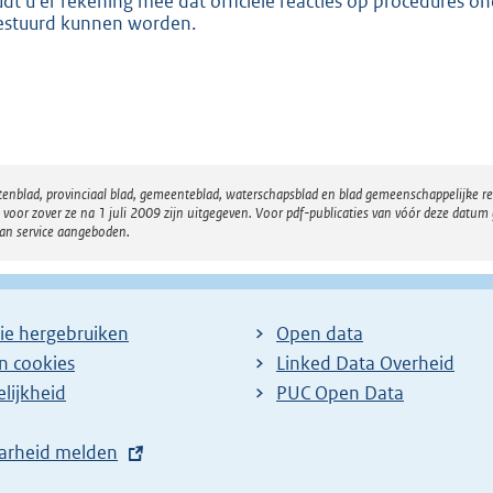
dt u er rekening mee dat officiële reacties op procedures
estuurd kunnen worden.
atenblad, provinciaal blad, gemeenteblad, waterschapsblad en blad gemeenschappelijke 
 zover ze na 1 juli 2009 zijn uitgegeven. Voor pdf-publicaties van vóór deze datum g
van service aangeboden.
ie hergebruiken
Open data
en cookies
Linked Data Overheid
lijkheid
PUC Open Data
arheid melden