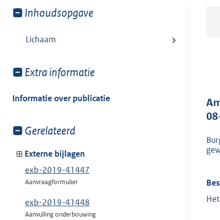
Toon
Inhoudsopgave
meer
van:
Lichaam
Toon
Extra informatie
meer
van:
Informatie over publicatie
Am
08
Toon
Gerelateerd
Bur
meer
gew
van:
Externe bijlagen
exb-2019-41447
Bes
Aanvraagformulier
Het
exb-2019-41448
Aanvulling onderbouwing