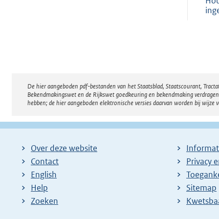
Hou
ing
De hier aangeboden pdf-bestanden van het Staatsblad, Staatscourant, Tract
Disclaimer
Bekendmakingswet en de Rijkswet goedkeuring en bekendmaking verdragen voor
hebben; de hier aangeboden elektronische versies daarvan worden bij wijze 
Over deze website
Informat
Contact
Privacy 
English
Toeganke
Help
Sitemap
Zoeken
E
Kwetsba
x