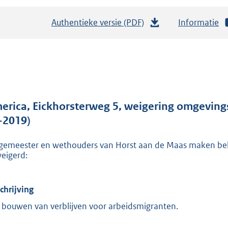
Authentieke versie (PDF)
b
Informatie
e
s
t
a
n
d
erica, Eickhorsterweg 5, weigering omgevings
s
-2019)
g
gemeester en wethouders van Horst aan de Maas maken bek
r
eigerd:
o
o
t
chrijving
t
 bouwen van verblijven voor arbeidsmigranten.
e