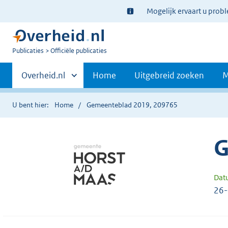
Ter
Mogelijk ervaart u prob
informatie:
U
Publicaties
Officiële publicaties
bent
Primaire
nu
Andere
Overheid.nl
Home
Uitgebreid zoeken
M
hier:
sites
navigatie
binnen
U bent hier:
Home
Gemeenteblad 2019, 209765
G
Dat
26-