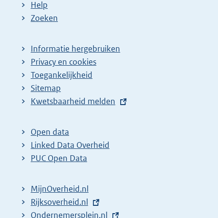
Help
Zoeken
Informatie hergebruiken
Privacy en cookies
Toegankelijkheid
Sitemap
E
Kwetsbaarheid melden
x
t
Open data
e
Linked Data Overheid
r
PUC Open Data
n
e
MijnOverheid.nl
l
E
Rijksoverheid.nl
i
x
E
Ondernemersplein.nl