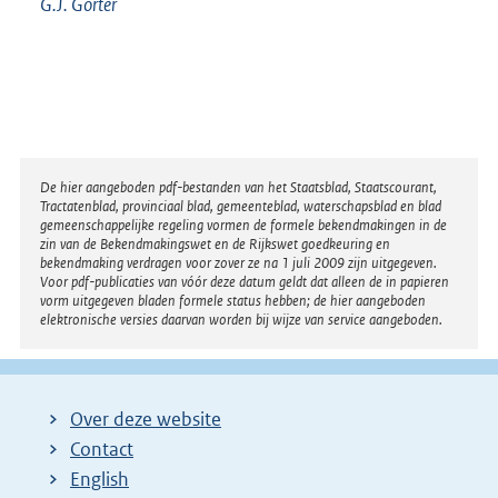
G.J. Gorter
Disclaimer
De hier aangeboden pdf-bestanden van het Staatsblad, Staatscourant,
Tractatenblad, provinciaal blad, gemeenteblad, waterschapsblad en blad
gemeenschappelijke regeling vormen de formele bekendmakingen in de
zin van de Bekendmakingswet en de Rijkswet goedkeuring en
bekendmaking verdragen voor zover ze na 1 juli 2009 zijn uitgegeven.
Voor pdf-publicaties van vóór deze datum geldt dat alleen de in papieren
vorm uitgegeven bladen formele status hebben; de hier aangeboden
elektronische versies daarvan worden bij wijze van service aangeboden.
Over deze website
Contact
English