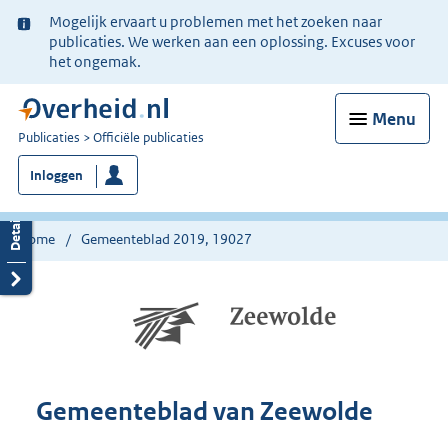
Ter
Mogelijk ervaart u problemen met het zoeken naar
informatie:
publicaties. We werken aan een oplossing. Excuses voor
het ongemak.
Menu
U
Publicaties
Officiële publicaties
bent
Inloggen
nu
hier:
Home
Gemeenteblad 2019, 19027
Gemeenteblad van Zeewolde