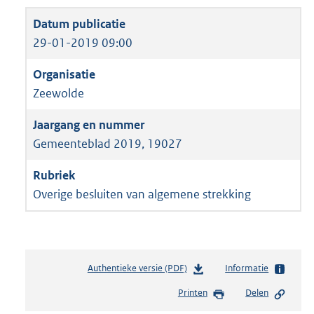
29-01-2019 09:00
Zeewolde
Gemeenteblad 2019, 19027
Overige besluiten van algemene strekking
Authentieke versie (PDF)
b
Informatie
e
Printen
Delen
s
t