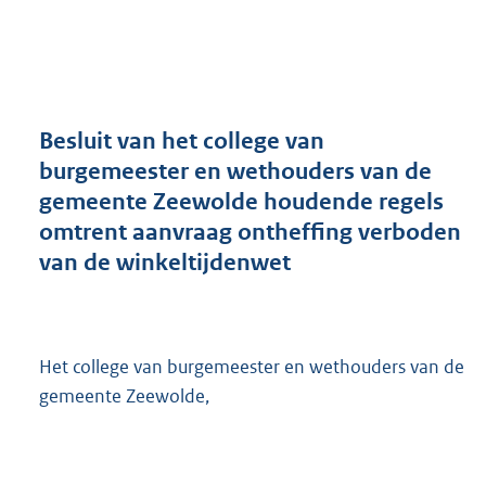
a
n
d
s
g
r
Besluit van het college van
o
burgemeester en wethouders van de
o
gemeente Zeewolde houdende regels
t
t
omtrent aanvraag ontheffing verboden
e
van de winkeltijdenwet
:
2
4
5
K
Het college van burgemeester en wethouders van de
b
gemeente Zeewolde,