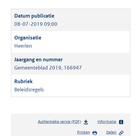
08-07-2019 09:00
Heerlen
Gemeenteblad 2019, 166947
Beleidsregels
Authentieke versie (PDF)
b
Informatie
e
Printen
Delen
s