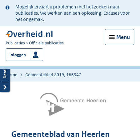
Ter
Mogelijk ervaart u problemen met het zoeken naar
informatie:
publicaties. We werken aan een oplossing. Excuses voor
het ongemak.
Menu
U
Publicaties
Officiële publicaties
bent
Inloggen
nu
hier:
Home
Gemeenteblad 2019, 166947
Gemeenteblad van Heerlen