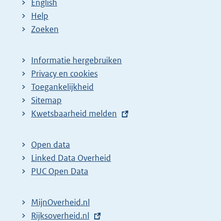
English
Help
Zoeken
Informatie hergebruiken
Privacy en cookies
Toegankelijkheid
Sitemap
E
Kwetsbaarheid melden
x
t
Open data
e
Linked Data Overheid
r
PUC Open Data
n
e
MijnOverheid.nl
l
E
Rijksoverheid.nl
i