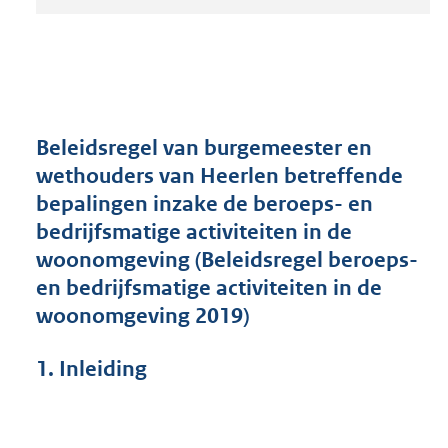
t
a
n
d
s
g
r
Beleidsregel van burgemeester en
o
wethouders van Heerlen betreffende
o
bepalingen inzake de beroeps- en
t
t
bedrijfsmatige activiteiten in de
e
woonomgeving (Beleidsregel beroeps-
:
en bedrijfsmatige activiteiten in de
3
2
woonomgeving 2019)
5
K
1.
Inleiding
b