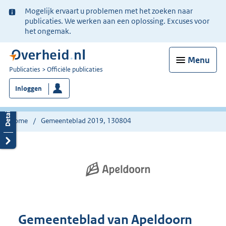
Ter
Mogelijk ervaart u problemen met het zoeken naar
informatie:
publicaties. We werken aan een oplossing. Excuses voor
het ongemak.
Menu
U
Publicaties
Officiële publicaties
bent
Inloggen
nu
hier:
Home
Gemeenteblad 2019, 130804
Gemeenteblad van Apeldoorn