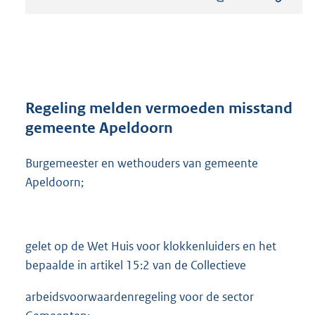
s
t
a
n
d
s
g
r
Regeling melden vermoeden misstand
o
gemeente Apeldoorn
o
t
Burgemeester en wethouders van gemeente
t
e
Apeldoorn;
:
3
1
7
gelet op de Wet Huis voor klokkenluiders en het
K
bepaalde in artikel 15:2 van de Collectieve
b
arbeidsvoorwaardenregeling voor de sector