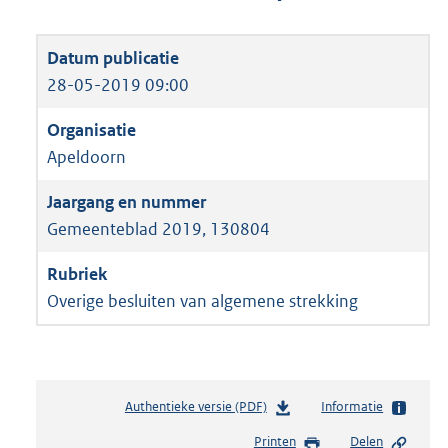
28-05-2019 09:00
Apeldoorn
Gemeenteblad 2019, 130804
Overige besluiten van algemene strekking
Authentieke versie (PDF)
b
Informatie
e
Printen
Delen