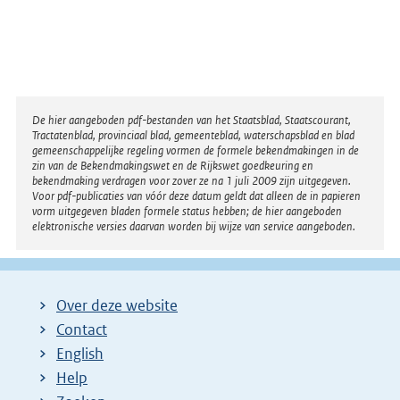
Disclaimer
De hier aangeboden pdf-bestanden van het Staatsblad, Staatscourant,
Tractatenblad, provinciaal blad, gemeenteblad, waterschapsblad en blad
gemeenschappelijke regeling vormen de formele bekendmakingen in de
zin van de Bekendmakingswet en de Rijkswet goedkeuring en
bekendmaking verdragen voor zover ze na 1 juli 2009 zijn uitgegeven.
Voor pdf-publicaties van vóór deze datum geldt dat alleen de in papieren
vorm uitgegeven bladen formele status hebben; de hier aangeboden
elektronische versies daarvan worden bij wijze van service aangeboden.
Over deze website
Contact
English
Help