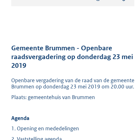
s
t
a
n
d
s
g
r
Gemeente Brummen - Openbare
o
raadsvergadering op donderdag 23 mei
o
2019
t
t
e
Openbare vergadering van de raad van de gemeente
:
Brummen op donderdag 23 mei 2019 om 20.00 uur.
2
Plaats: gemeentehuis van Brummen
4
8
K
Agenda
b
1. Opening en mededelingen
2. Vaststelling agenda