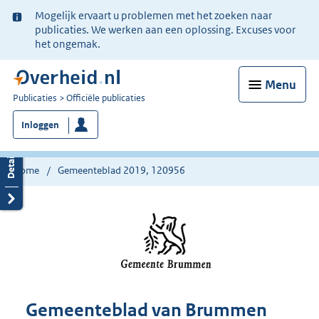
Ter
Mogelijk ervaart u problemen met het zoeken naar
informatie:
publicaties. We werken aan een oplossing. Excuses voor
het ongemak.
Menu
U
Publicaties
Officiële publicaties
bent
Inloggen
nu
hier:
Home
Gemeenteblad 2019, 120956
Gemeenteblad van Brummen