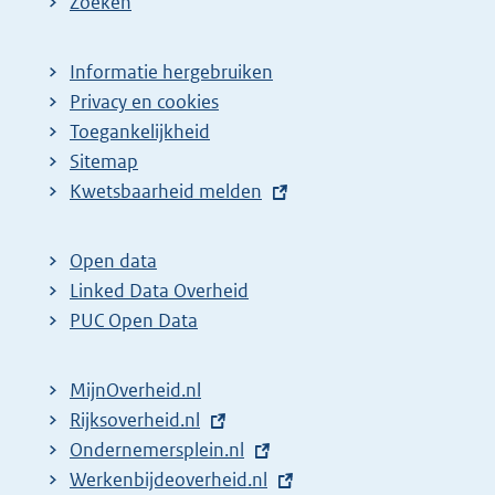
Zoeken
Informatie hergebruiken
Privacy en cookies
Toegankelijkheid
Sitemap
E
Kwetsbaarheid melden
x
t
Open data
e
Linked Data Overheid
r
PUC Open Data
n
e
MijnOverheid.nl
l
E
Rijksoverheid.nl
i
x
E
Ondernemersplein.nl
n
t
x
E
Werkenbijdeoverheid.nl
k