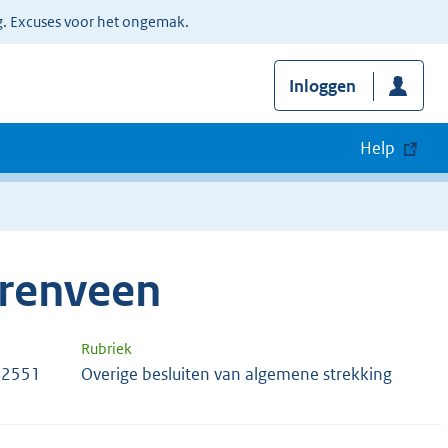
g. Excuses voor het ongemak.
Inloggen
Help
renveen
Rubriek
12551
Overige besluiten van algemene strekking