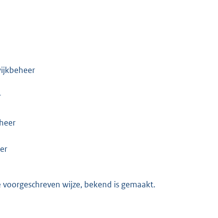
wijkbeheer
r
eheer
er
de voorgeschreven wijze, bekend is gemaakt.