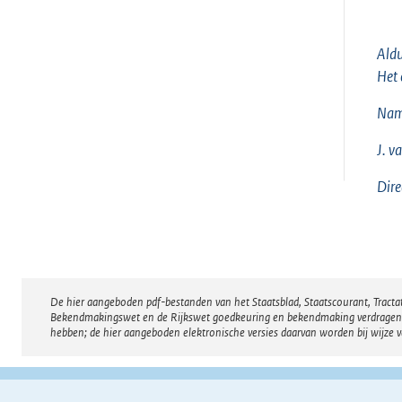
Aldu
Het 
Name
J. v
Dire
De hier aangeboden pdf-bestanden van het Staatsblad, Staatscourant, Tract
Disclaimer
Bekendmakingswet en de Rijkswet goedkeuring en bekendmaking verdragen voor
hebben; de hier aangeboden elektronische versies daarvan worden bij wijze 