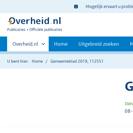
Ter
Mogelijk ervaart u prob
informatie:
U
Publicaties
Officiële publicaties
bent
Primaire
nu
Andere
Overheid.nl
Home
Uitgebreid zoeken
M
hier:
sites
navigatie
binnen
U bent hier:
Home
Gemeenteblad 2019, 112551
G
Dat
08-