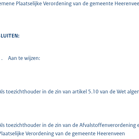
:
emene Plaatselijke Verordening van de gemeente Heerenvee
4
3
4
LUITEN:
b
1.
Aan te wijzen:
Als toezichthouder in de zin van artikel 5.10 van de Wet al
Als toezichthouder in de zin van de Afvalstoffenverordening 
Plaatselijke Verordening van de gemeente Heerenveen