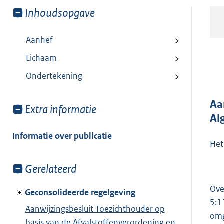
Toon
Inhoudsopgave
meer
van:
Aanhef
Lichaam
Ondertekening
Aa
Toon
Extra informatie
Al
meer
van:
Informatie over publicatie
Het
Toon
Gerelateerd
meer
Ove
van:
Geconsolideerde regelgeving
5:1
Aanwijzingsbesluit Toezichthouder op
omg
basis van de Afvalstoffenverordening en