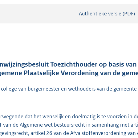
Authentieke versie (PDF)
b
e
s
t
a
n
d
nwijzingsbesluit Toezichthouder op basis van
s
gemene Plaatselijke Verordening van de ge
g
r
 college van burgemeester en wethouders van de gemeente
o
o
t
rwegende dat het wenselijk en doelmatig is te voorzien in de
t
1 van de Algemene wet bestuursrecht in samenhang met art
e
evingsrecht, artikel 26 van de Afvalstoffenverordening van