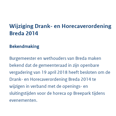
n
d
s
g
r
Wijziging Drank- en Horecaverordening
o
Breda 2014
o
t
Bekendmaking
t
e
:
Burgemeester en wethouders van Breda maken
2
bekend dat de gemeenteraad in zijn openbare
3
vergadering van 19 april 2018 heeft besloten om de
0
Drank- en Horecaverordening Breda 2014 te
K
b
wijzigen in verband met de openings- en
sluitingstijden voor de horeca op Breepark tijdens
evenementen.