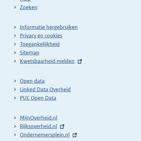
Zoeken
Informatie hergebruiken
Privacy en cookies
Toegankelijkheid
Sitemap
E
Kwetsbaarheid melden
x
t
Open data
e
Linked Data Overheid
r
PUC Open Data
n
e
MijnOverheid.nl
l
E
Rijksoverheid.nl
i
x
E
Ondernemersplein.nl
n