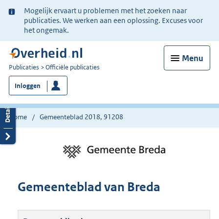
Ter
Mogelijk ervaart u problemen met het zoeken naar
informatie:
publicaties. We werken aan een oplossing. Excuses voor
het ongemak.
Menu
U
Publicaties
Officiële publicaties
bent
Inloggen
nu
hier:
Home
Gemeenteblad 2018, 91208
Gemeenteblad van Breda