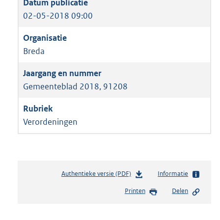
02-05-2018 09:00
Breda
Gemeenteblad 2018, 91208
Verordeningen
Authentieke versie (PDF)
b
Informatie
e
Printen
Delen
s
t
a