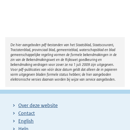
Disclaimer
De hier aangeboden pdf-bestanden van het Staatsblad, Staatscourant,
Tractatenblad, provinciaal blad, gemeenteblad, waterschapsblad en blad
gemeenschappelijke regeling vormen de formele bekendmakingen in de
zin van de Bekendmakingswet en de Rijkswet goedkeuring en
bekendmaking verdragen voor zover ze na 1 juli 2009 zijn uitgegeven.
Voor pdf-publicaties van vóór deze datum geldt dat alleen de in papieren
vorm uitgegeven bladen formele status hebben; de hier aangeboden
elektronische versies daarvan worden bij wijze van service aangeboden.
Over deze website
Contact
English
Help