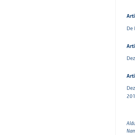
Art
De 
Art
Dez
Art
Dez
201
Aldu
Name