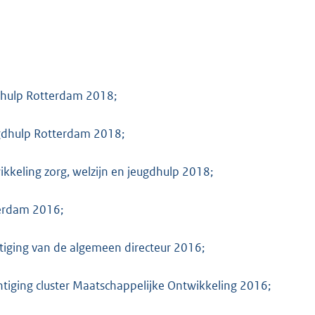
M
dhulp Rotterdam 2018;
ugdhulp Rotterdam 2018;
kkeling zorg, welzijn en jeugdhulp 2018;
terdam 2016;
iging van de algemeen directeur 2016;
iging cluster Maatschappelijke Ontwikkeling 2016;