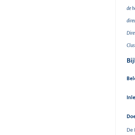
de h
dire
Dire
Clus
Bij
Bel
Inl
Doe
De 