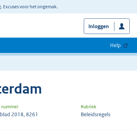
g. Excuses voor het ongemak.
Inloggen
Help
terdam
n nummer
Rubriek
blad 2018, 8261
Beleidsregels