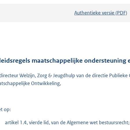
Authentieke versie (PDF)
b
e
s
t
a
n
d
leidsregels maatschappelijke ondersteuning 
s
directeur Welzijn, Zorg & Jeugdhulp van de directie Publieke
g
tschappelijke Ontwikkeling,
r
o
o
t
et op:
t
e
artikel 1.4, vierde lid, van de Algemene wet bestuursrecht;