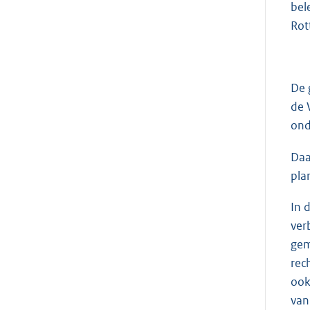
bel
Rot
De 
de 
ond
Daa
pla
In 
ver
gem
rec
ook
van