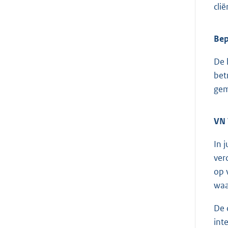
clië
Bep
De 
bet
gem
VN 
In 
ver
op 
waa
De 
int