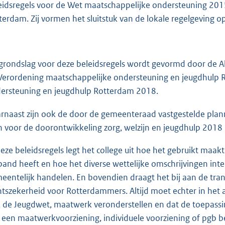
eidsregels voor de Wet maatschappelijke ondersteuning 2
terdam. Zij vormen het sluitstuk van de lokale regelgeving o
grondslag voor deze beleidsregels wordt gevormd door de 
Verordening maatschappelijke ondersteuning en jeugdhulp 
ersteuning en jeugdhulp Rotterdam 2018.
rnaast zijn ook de door de gemeenteraad vastgestelde pla
n voor de doorontwikkeling zorg, welzijn en jeugdhulp 2018 
deze beleidsregels legt het college uit hoe het gebruikt maak
band heeft en hoe het diverse wettelijke omschrijvingen inte
eentelijk handelen. En bovendien draagt het bij aan de tran
htszekerheid voor Rotterdammers. Altijd moet echter in h
 de Jeugdwet, maatwerk veronderstellen en dat de toepassin
 een maatwerkvoorziening, individuele voorziening of pgb be