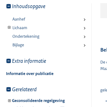
Toon
Inhoudsopgave
meer
van:
Aanhef
Lichaam
Ondertekening
Bijlage
Be
Toon
Extra informatie
De 
meer
Maa
van:
Informatie over publicatie
Toon
Gerelateerd
gel
meer
van:
Geconsolideerde regelgeving
•