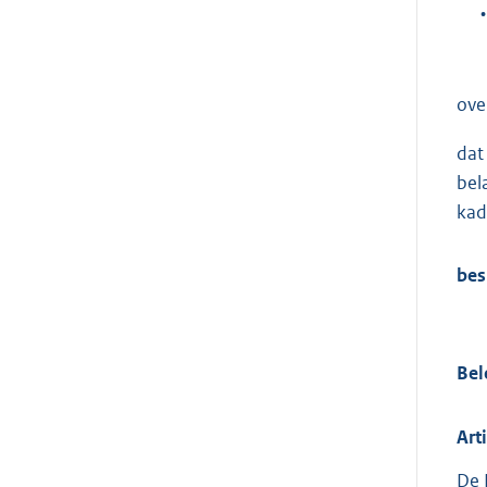
•
ove
dat
bel
kad
bes
Bel
Art
De 