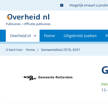
Ter
Mogelijk ervaart u prob
informatie:
U
Publicaties
Officiële publicaties
bent
Primaire
nu
Andere
Overheid.nl
Home
Uitgebreid zoeken
M
hier:
sites
navigatie
binnen
U bent hier:
Home
Gemeenteblad 2018, 8261
G
Dat
15-