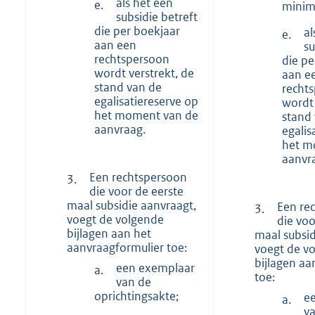
als het een
e.
minimi
subsidie betreft
die per boekjaar
al
e.
aan een
su
rechtspersoon
die pe
wordt verstrekt, de
aan e
stand van de
recht
egalisatiereserve op
wordt 
het moment van de
stand
aanvraag.
egalis
het m
aanvr
Een rechtspersoon
3.
die voor de eerste
maal subsidie aanvraagt,
Een re
3.
voegt de volgende
die voo
bijlagen aan het
maal subsid
aanvraagformulier toe:
voegt de v
bijlagen aa
een exemplaar
a.
toe:
van de
oprichtingsakte;
e
a.
v