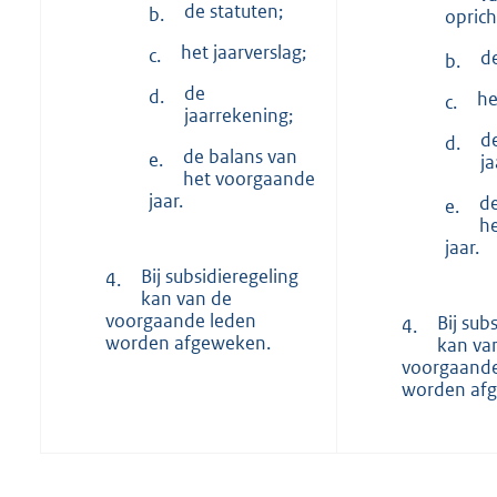
de statuten;
b.
oprich
het jaarverslag;
c.
d
b.
de
d.
he
c.
jaarrekening;
d
d.
de balans van
e.
j
het voorgaande
jaar.
d
e.
h
jaar.
Bij subsidieregeling
4.
kan van de
voorgaande leden
Bij sub
4.
worden afgeweken.
kan va
voorgaande
worden af