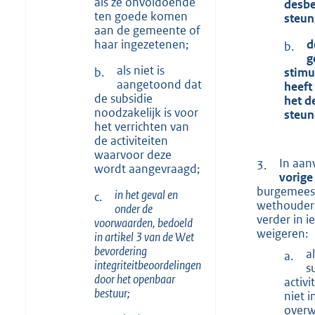
als ze onvoldoende
desbe
ten goede komen
steun
aan de gemeente of
haar ingezetenen;
d
b.
g
als niet is
b.
stimu
aangetoond dat
heeft
de subsidie
het d
noodzakelijk is voor
steun
het verrichten van
de activiteiten
waarvoor deze
In aan
3.
wordt aangevraagd;
vorige
burgemees
in het geval en
c.
wethouders
onder de
verder in i
voorwaarden, bedoeld
weigeren:
in artikel 3 van de Wet
bevordering
a
a.
integriteitbeoordelingen
s
door het openbaar
activi
bestuur;
niet i
over