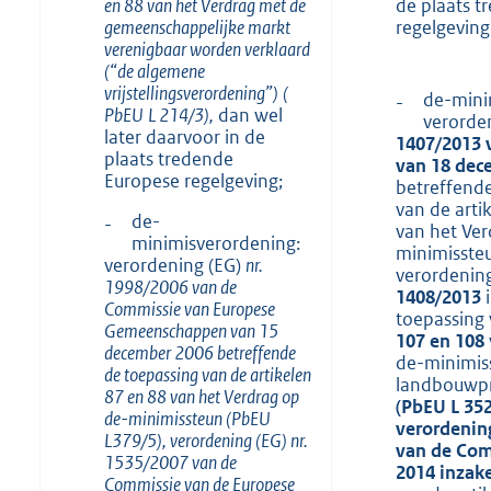
en 88 van het Verdrag met de
de plaats t
gemeenschappelijke markt
regelgeving
verenigbaar worden verklaard
(“de algemene
vrijstellingsverordening”)
(
de-mini
-
PbEU
L 214/3),
dan wel
verorde
later daarvoor in de
1407/2013 
plaats tredende
van 18 dec
Europese regelgeving;
betreffende
van de arti
de-
-
van het Ver
minimisverordening:
minimisste
verordening (EG)
nr.
verordenin
1998/2006 van de
1408/2013
i
Commissie van Europese
toepassing 
Gemeenschappen van 15
107 en 108
december 2006 betreffende
de-minimis
de toepassing van de artikelen
landbouwpr
87 en 88 van het Verdrag op
(
PbEU
L 352
de-minimissteun
(
PbEU
verordening
L379/5), verordening (EG) nr.
van de Com
1535/2007 van de
2014 inzak
Commissie van de Europese