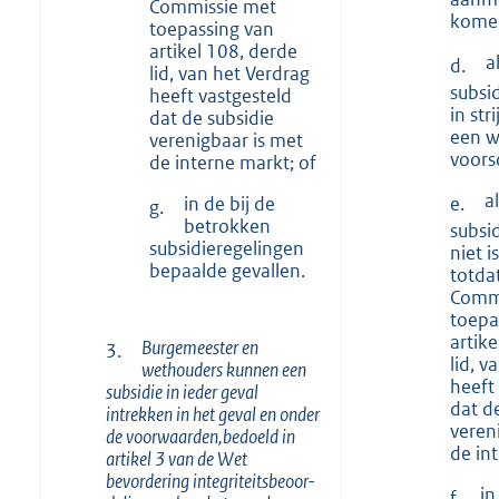
Commissie met
kome
toepassing van
artikel 108, derde
a
d.
lid, van het Verdrag
subsi
heeft vastgesteld
in str
dat de subsidie
een w
verenigbaar is met
voorsc
de interne markt; of
a
e.
in de bij de
g.
betrokken
subsi
subsidieregelingen
niet 
bepaalde gevallen.
totda
Comm
toepa
artik
Burgemeester en
3.
lid, v
wethouders kunnen een
heeft
subsidie in ieder geval
dat d
intrekken in het geval en onder
veren
de voorwaarden,bedoeld in
de in
artikel 3 van de Wet
bevordering
integriteitsbeoor-
in
f.