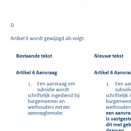
D
Artikel 6 wordt gewijzigd als volgt:
Bestaande tekst
Nieuwe tekst
Artikel 6 Aanvraag
Artikel 6 Aanvra
Een aanvraag om
Een aa
1.
1.
subsidie wordt
subsid
schriftelijk ingediend bij
schriftelijk
burgemeester en
burgemeest
wethouders
met een
wethouder
aanvraagformulier.
een aanvra
is vastgest
dit met ge
daarvan.