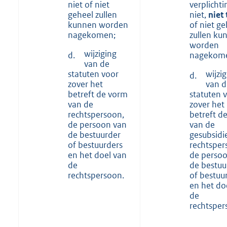
niet of niet
verplicht
geheel zullen
niet,
niet 
kunnen worden
of niet ge
nagekomen;
zullen ku
worden
wijziging
d.
nagekom
van de
statuten voor
wijzi
d.
zover het
van d
betreft de vorm
statuten 
van de
zover het
rechtspersoon,
betreft d
de persoon van
van de
de bestuurder
gesubsidi
of bestuurders
rechtsper
en het doel van
de perso
de
de bestuu
rechtspersoon.
of bestuu
en het do
de
rechtsper