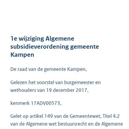
t
a
n
d
s
g
r
1e wijziging Algemene
o
subsidieverordening gemeente
o
Kampen
t
t
e
De raad van de gemeente Kampen,
:
4
Gelezen het voorstel van burgemeester en
9
wethouders van 19 december 2017,
0
K
kenmerk 17ADV00573,
b
Gelet op artikel 149 van de Gemeentewet, Titel 4.2
van de Algemene wet bestuursrecht en de Algemene