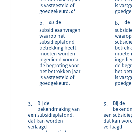
is vastgesteld of
is vastg
goedgekeurd;
of
goedge
als
de
de
b.
b.
subsidieaanvragen
subsidi
waarop het
waarop
subsidieplafond
subsidi
betrekking heeft,
betrekk
moeten worden
moeten
ingediend voordat
ingedie
de begroting voor
de begr
het betrokken jaar
het bet
is vastgesteld of
is vastg
goedgekeurd.
goedge
Bij de
Bij de
3.
3.
bekendmaking van
bekendm
een subsidieplafond,
een subsidie
dat kan worden
dat kan wor
verlaagd
verlaagd