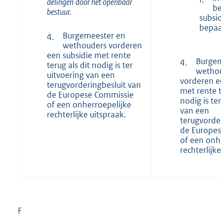
delingen
door het openbaar
b
bestuur.
subsi
bepaa
Burgemeester en
4.
wethouders vorderen
een subsidie met rente
Burgem
4.
terug als dit nodig is ter
wetho
uitvoering van een
vorderen e
terugvorderingbesluit van
met rente t
de Europese Commissie
nodig is te
of een onherroepelijke
van een
rechterlijke uitspraak.
terugvorde
de Europe
of een onh
rechterlijk
F