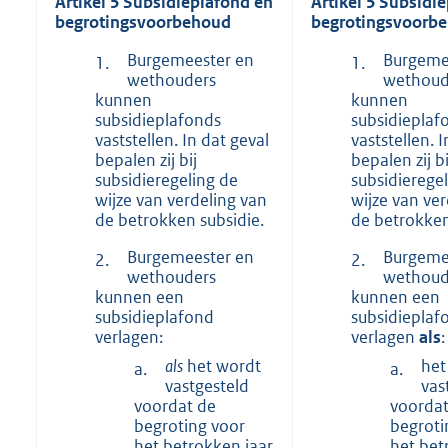
Artikel 5 Subsidieplafond en
Artikel 5 Subsidi
begrotingsvoorbehoud
begrotingsvoorb
Burgemeester en
Burgeme
1.
1.
wethouders
wethoud
kunnen
kunnen
subsidieplafonds
subsidieplaf
vaststellen. In dat geval
vaststellen. 
bepalen zij bij
bepalen zij bi
subsidieregeling de
subsidierege
wijze van verdeling van
wijze van ver
de betrokken subsidie.
de betrokken
Burgemeester en
Burgeme
2.
2.
wethouders
wethoud
kunnen een
kunnen een
subsidieplafond
subsidieplaf
verlagen:
verlagen
als
:
als
het wordt
het
a.
a.
vastgesteld
vas
voordat de
voordat
begroting voor
begroti
het betrokken jaar
het bet