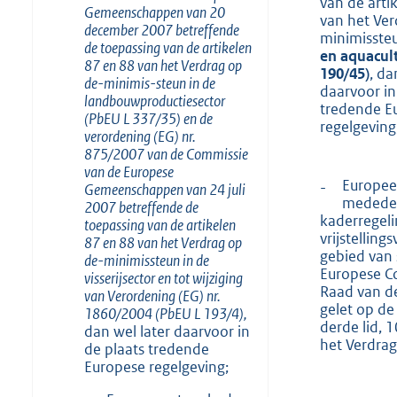
van de arti
Gemeenschappen van 20
van het Ver
december 2007 betreffende
minimisste
de toepassing van de artikelen
en
aquacul
87 en 88 van het Verdrag op
190/45)
, da
de-minimis-steun
in de
daarvoor in
landbouwproductiesector
tredende E
(
PbEU
L 337/35) en de
regelgeving
verordening (EG) nr.
875/2007 van de Commissie
van de Europese
Europee
-
Gemeenschappen van 24 juli
mededeli
2007 betreffende de
kaderregelin
toepassing van de artikelen
vrijstellin
87 en 88 van het Verdrag op
gebied van 
de-minimissteun
in de
Europese C
visserijsector en tot wijziging
Raad van d
van Verordening (EG) nr.
gelet op de
1860/2004 (
PbEU
L 193/4),
derde lid, 
dan wel later daarvoor in
het Verdrag
de plaats tredende
Europese regelgeving;