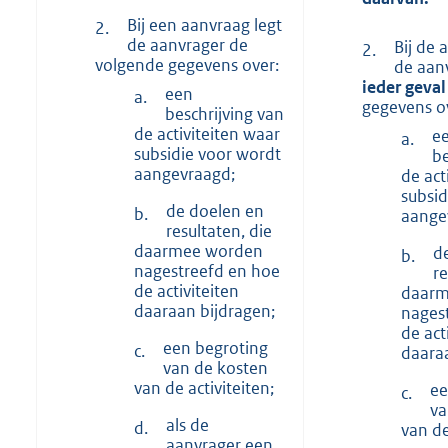
Bij een aanvraag legt
2.
de aanvrager de
Bij de 
2.
volgende gegevens over:
de aan
ieder geval
een
a.
gegevens o
beschrijving van
de activiteiten waar
e
a.
subsidie voor wordt
be
aangevraagd;
de act
subsid
de doelen en
b.
aange
resultaten, die
daarmee worden
d
b.
nagestreefd en hoe
re
de activiteiten
daarm
daaraan bijdragen;
nages
de act
een begroting
c.
daara
van de kosten
van de activiteiten;
ee
c.
va
als de
d.
van de
aanvrager een