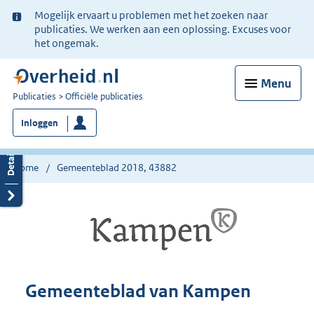
Ter
Mogelijk ervaart u problemen met het zoeken naar
informatie:
publicaties. We werken aan een oplossing. Excuses voor
het ongemak.
Menu
U
Publicaties
Officiële publicaties
bent
Inloggen
nu
hier:
Home
Gemeenteblad 2018, 43882
Gemeenteblad van Kampen