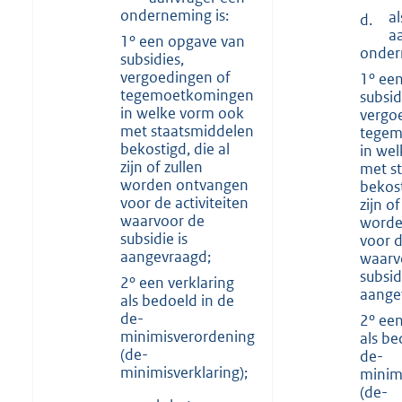
onderneming is:
al
d.
a
1º een opgave van
onder
subsidies,
vergoedingen of
1º ee
tegemoetkomingen
subsid
in welke vorm ook
vergo
met staatsmiddelen
tegem
bekostigd, die al
in we
zijn of zullen
met s
worden ontvangen
bekost
voor de activiteiten
zijn of
waarvoor de
worde
subsidie is
voor d
aangevraagd;
waarv
subsid
2º een verklaring
aange
als bedoeld in de
de-
2º een
minimisverordening
als be
(de-
de-
minimisverklaring);
minim
(de-