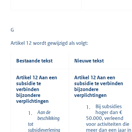
G
Artikel 12 wordt gewijzigd als volgt:
Bestaande tekst
Nieuwe tekst
Artikel 12 Aan een
Artikel 12 Aan een
subsidie te
subsidie te verbinden
verbinden
bijzondere
bijzondere
verplichtingen
verplichtingen
Bij subsidies
1.
Aan de
hoger dan €
1.
beschikking
50.000, verleend
tot
voor activiteiten die
subsidieverlening
meer dan een jaar in