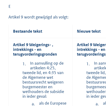
E
Artikel 9 wordt gewijzigd als volgt:
Bestaande tekst
Nieuwe tekst
Artikel 9
Weigerings-
,
Artikel 9
Weiger
intrekkings
- en
intrekkings
- en
terugvorderingsgronden
terugvordering
In aanvulling op de
In aan
1.
1.
artikelen 4:25,
artikel
tweede lid, en 4:35 van
tweede lid,
de Algemene wet
de Algeme
bestuursrecht weigeren
bestuursre
burgemeester en
burgemees
wethouders de subsidie
wethouders
in ieder geval:
in ieder gev
als de Europese
a
a.
a.