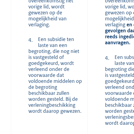
overeenkomstig het
overeenkoms
vorige lid, wordt
vorige lid, w
gewezen op de
gewezen op 
mogelijkheid van
mogelijkheid
verlaging.
verlaging
en 
gevolgen da
reeds inged
Een subsidie ten
4.
aanvragen.
laste van een
begroting, die nog niet
is vastgesteld of
Een subs
4.
goedgekeurd, wordt
laste va
verleend onder de
begroting di
voorwaarde dat
is vastgestel
voldoende middelen op
goedgekeurd
de begroting
verleend ond
beschikbaar zullen
voorwaarde 
worden gesteld. Bij de
voldoende m
verleningbeschikking
beschikbaar 
wordt daarop gewezen.
worden geste
verleningsbe
wordt daaro