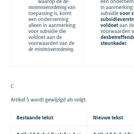
waarop de
de-
een ondernemi
minimisverordening
van
in aanmerking
toepassing is, komt
subsidie
voor z
een onderneming
subsidieverstr
alleen in aanmerking
voldoet
aan d
voor subsidie die
voorwaarden v
voldoet aan de
desbetreffend
voorwaarden van de
steunkader
.
de-minimisverordening
.
C
Artikel 5 wordt gewijzigd als volgt:
Bestaande tekst
Nieuwe tekst