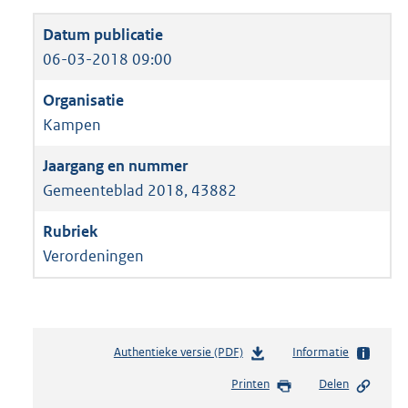
06-03-2018 09:00
Kampen
Gemeenteblad 2018, 43882
Verordeningen
Authentieke versie (PDF)
b
Informatie
e
Printen
Delen
s