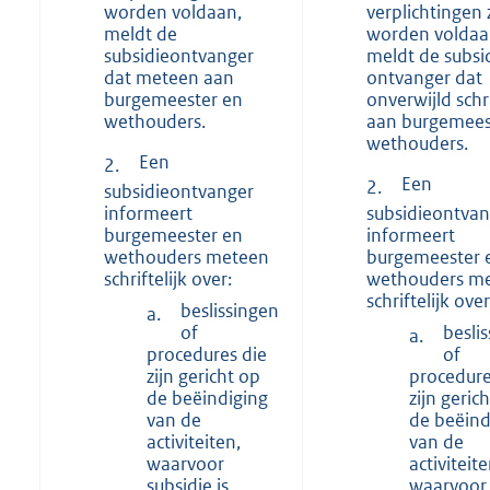
worden voldaan,
verplichtingen 
meldt de
worden voldaa
subsidieontvanger
meldt de subsi
dat meteen aan
ontvanger dat
burgemeester en
onverwijld schri
wethouders.
aan burgemees
wethouders.
Een
2.
Een
2.
subsidieontvanger
informeert
subsidieontvan
burgemeester en
informeert
wethouders meteen
burgemeester 
schriftelijk over:
wethouders m
schriftelijk over
beslissingen
a.
of
besli
a.
procedures die
of
zijn gericht op
procedure
de beëindiging
zijn geric
van de
de beëind
activiteiten,
van de
waarvoor
activiteit
subsidie is
waarvoor