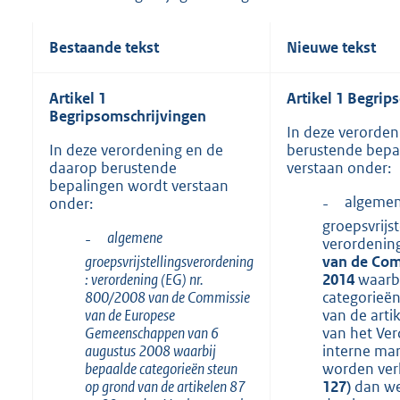
Bestaande tekst
Nieuwe tekst
Artikel 1
Artikel 1 Begrip
Begripsomschrijvingen
In deze verorden
In deze verordening en de
berustende bepa
daarop berustende
verstaan onder:
bepalingen wordt verstaan
algeme
onder:
-
groepsvrijs
algemene
-
verordenin
groepsvrijstellingsverordening
van de Com
: verordening (EG) nr.
2014
waarbi
800/2008 van de Commissie
categorieën
van de Europese
van de arti
Gemeenschappen van 6
van het Ve
augustus 2008 waarbij
interne mar
bepaalde categorieën steun
worden ver
op grond van de artikelen 87
127)
dan we