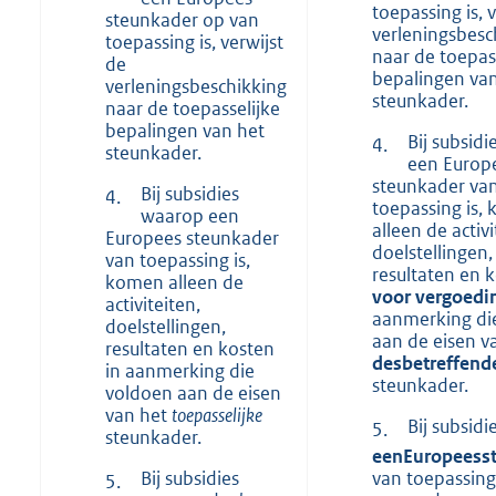
toepassing is, 
steunkader op van
verleningsbesc
toepassing is, verwijst
naar de toepas
de
bepalingen van
verleningsbeschikking
steunkader.
naar de toepasselijke
bepalingen van het
Bij subsid
4.
steunkader.
een Europ
steunkader va
Bij subsidies
4.
toepassing is,
waarop een
alleen de activi
Europees steunkader
doelstellingen,
van toepassing is,
resultaten en 
komen alleen de
voor vergoedi
activiteiten,
aanmerking di
doelstellingen,
aan de eisen v
resultaten en kosten
desbetreffend
in aanmerking die
steunkader.
voldoen aan de eisen
van het
toepasselijke
Bij subsid
5.
steunkader.
een
Europees
s
Bij subsidies
van toepassing
5.