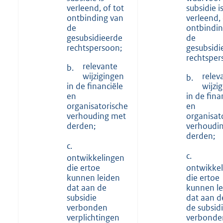
verleend, of tot
subsidie i
ontbinding van
verleend, 
de
ontbindin
gesubsidieerde
de
rechtspersoon;
gesubsidi
rechtsper
relevante
b.
wijzigingen
relev
b.
in de financiële
wijzi
en
in de fina
organisatorische
en
verhouding met
organisat
derden;
verhoudi
derden;
c.
c.
ontwikkelingen
die ertoe
ontwikke
kunnen leiden
die ertoe
dat aan de
kunnen l
subsidie
dat aan d
verbonden
de subsid
verplichtingen
verbonde