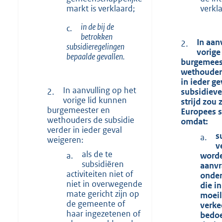
markt is verklaard;
verkl
in de bij de
c.
betrokken
In aan
2.
subsidieregelingen
vorige
bepaalde gevallen.
burgemees
wethouders
in ieder ge
In aanvulling op het
2.
subsidieve
vorige lid kunnen
strijd zou 
burgemeester en
Europees 
wethouders de subsidie
omdat:
verder in ieder geval
s
a.
weigeren:
v
als de te
a.
worde
subsidiëren
aanvr
activiteiten niet of
onder
niet in overwegende
die in
mate gericht zijn op
moeil
de gemeente of
verke
haar ingezetenen of
bedoe