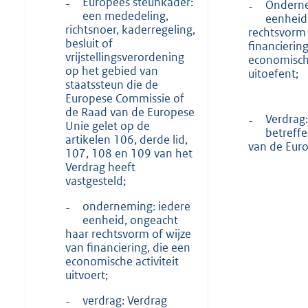
Europees steunkader:
-
Onderne
-
een mededeling,
eenheid
richtsnoer, kaderregeling,
rechtsvorm 
besluit of
financiering
vrijstellingsverordening
economische
op het gebied van
uitoefent;
staatssteun die de
Europese Commissie of
de Raad van de Europese
Verdrag:
-
Unie gelet op de
betreff
artikelen 106, derde lid,
van de Euro
107, 108 en 109 van het
Verdrag heeft
vastgesteld;
onderneming: iedere
-
eenheid, ongeacht
haar rechtsvorm of wijze
van financiering, die een
economische activiteit
uitvoert;
verdrag: Verdrag
-