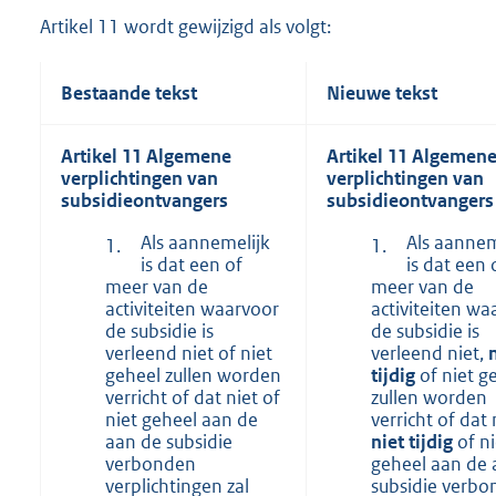
Artikel 11 wordt gewijzigd als volgt:
Bestaande tekst
Nieuwe tekst
Artikel 11 Algemene
Artikel 11 Algemen
verplichtingen van
verplichtingen van
subsidieontvangers
subsidieontvangers
Als aannemelijk
Als aannem
1.
1.
is dat een of
is dat een 
meer van de
meer van de
activiteiten waarvoor
activiteiten wa
de subsidie is
de subsidie is
verleend niet of niet
verleend niet,
geheel zullen worden
tijdig
of niet g
verricht of dat niet of
zullen worden
niet geheel aan de
verricht of dat 
aan de subsidie
niet tijdig
of ni
verbonden
geheel aan de 
verplichtingen zal
subsidie verb