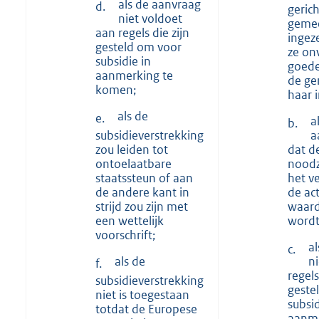
als de aanvraag
d.
gerich
niet voldoet
gemee
aan regels die zijn
ingez
gesteld om voor
ze on
subsidie in
goed
aanmerking te
de ge
komen;
haar 
als de
e.
a
b.
a
subsidieverstrekking
dat d
zou leiden tot
noodz
ontoelaatbare
het v
staatssteun of aan
de act
de andere kant in
waard
strijd zou zijn met
wordt
een wettelijk
voorschrift;
a
c.
n
als de
f.
regels
subsidieverstrekking
geste
niet is toegestaan
subsid
totdat de Europese
aanme