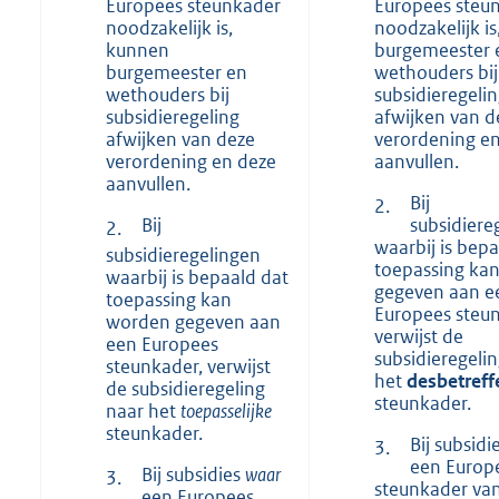
Europees steunkader
Europees steu
noodzakelijk is,
noodzakelijk i
kunnen
burgemeester 
burgemeester en
wethouders bij
wethouders bij
subsidieregeli
subsidieregeling
afwijken van d
afwijken van deze
verordening e
verordening en deze
aanvullen.
aanvullen.
Bij
2.
Bij
subsidiere
2.
waarbij is bepa
subsidieregelingen
toepassing ka
waarbij is bepaald dat
gegeven aan e
toepassing kan
Europees steun
worden gegeven aan
verwijst de
een Europees
subsidieregeli
steunkader, verwijst
het
desbetref
de subsidieregeling
steunkader.
naar het
toepasselijke
steunkader.
Bij subsidi
3.
een Europ
Bij subsidies
waar
3.
steunkader va
een Europees