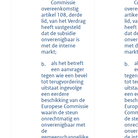
Commissie
C
overeenkomstig
overe
artikel 108, derde
artik
lid, van het Verdrag
lid, v
heeft vastgesteld
heeft
dat de subsidie
dat d
onverenigbaar is
onver
met de interne
met d
markt;
markt
als het betreft
a
b.
b.
een aanvrager
e
tegen wie een bevel
tegen
tot terugvordering
tot t
uitstaat ingevolge
uitst
een eerdere
een e
beschikking van de
besch
Europese Commissie
Europ
waarin de steun
Commi
onrechtmatig en
de st
onverenigbaar met
onrec
de
onver
gemeenschappelijke
de in