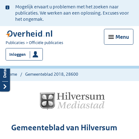
Ter
Mogelijk ervaart u problemen met het zoeken naar
informatie:
publicaties. We werken aan een oplossing. Excuses voor
het ongemak.
Menu
U
Publicaties
Officiële publicaties
bent
Inloggen
nu
hier:
Home
Gemeenteblad 2018, 28600
Gemeenteblad van Hilversum