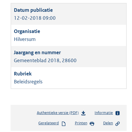
12-02-2018 09:00
Hilversum
Gemeenteblad 2018, 28600
Beleidsregels
Authentieke versie (PDF)
b
Informatie
e
Gerelateerd
Printen
Delen
s
t