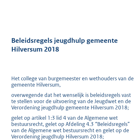
a
n
d
s
g
r
Beleidsregels jeugdhulp gemeente
o
Hilversum 2018
o
t
t
e
Het college van burgemeester en wethouders van de
:
gemeente Hilversum,
3
3
overwegende dat het wenselijk is beleidsregels vast
8
te stellen voor de uitvoering van de Jeugdwet en de
K
Verordening jeugdhulp gemeente Hilversum 2018;
b
gelet op artikel 1:3 lid 4 van de Algemene wet
bestuursrecht, gelet op Afdeling 4.3 “Beleidsregels”
van de Algemene wet bestuursrecht en gelet op de
Verordening jeugdhulp Hilversum 2018;