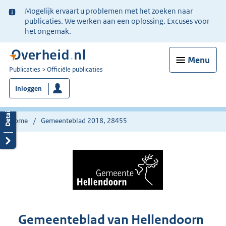
Ter
Mogelijk ervaart u problemen met het zoeken naar
informatie:
publicaties. We werken aan een oplossing. Excuses voor
het ongemak.
Menu
U
Publicaties
Officiële publicaties
bent
Inloggen
nu
hier:
Home
Gemeenteblad 2018, 28455
Gemeenteblad van Hellendoorn