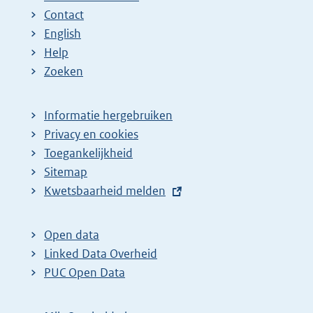
Contact
English
Help
Zoeken
Informatie hergebruiken
Privacy en cookies
Toegankelijkheid
Sitemap
E
Kwetsbaarheid melden
x
t
Open data
e
Linked Data Overheid
r
PUC Open Data
n
e