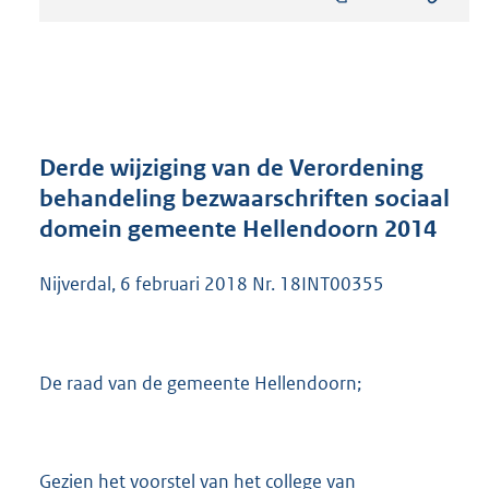
s
t
a
n
d
s
g
r
Derde wijziging van de Verordening
o
behandeling bezwaarschriften sociaal
o
domein gemeente Hellendoorn 2014
t
t
e
Nijverdal, 6 februari 2018 Nr. 18INT00355
:
2
0
3
De raad van de gemeente Hellendoorn;
K
b
Gezien het voorstel van het college van