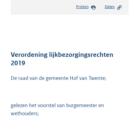
e
Printen
Delen
s
t
a
n
d
s
g
r
Verordening lijkbezorgingsrechten
o
2019
o
t
De raad van de gemeente Hof van Twente;
t
e
:
3
3
gelezen het voorstel van burgemeester en
2
wethouders;
K
b