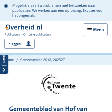
Ter
Mogelijk ervaart u problemen met het zoeken naar
informatie:
publicaties. We werken aan een oplossing. Excuses voor
het ongemak.
Menu
U
Publicaties
Officiële publicaties
bent
Inloggen
nu
hier:
Home
Gemeenteblad 2018, 282327
Gemeenteblad van Hof van