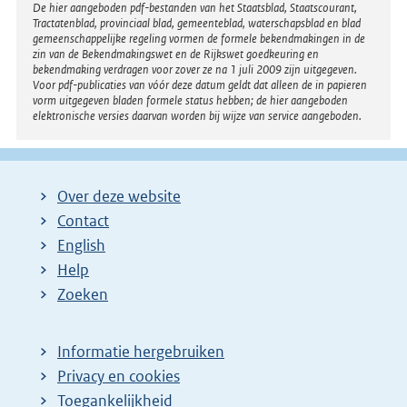
Disclaimer
De hier aangeboden pdf-bestanden van het Staatsblad, Staatscourant,
Tractatenblad, provinciaal blad, gemeenteblad, waterschapsblad en blad
gemeenschappelijke regeling vormen de formele bekendmakingen in de
zin van de Bekendmakingswet en de Rijkswet goedkeuring en
bekendmaking verdragen voor zover ze na 1 juli 2009 zijn uitgegeven.
Voor pdf-publicaties van vóór deze datum geldt dat alleen de in papieren
vorm uitgegeven bladen formele status hebben; de hier aangeboden
elektronische versies daarvan worden bij wijze van service aangeboden.
Over deze website
Contact
English
Help
Zoeken
Informatie hergebruiken
Privacy en cookies
Toegankelijkheid