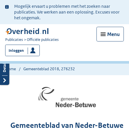
Ter
Mogelijk ervaart u problemen met het zoeken naar
informatie:
publicaties. We werken aan een oplossing. Excuses voor
het ongemak.
Menu
U
Publicaties
Officiële publicaties
bent
Inloggen
nu
hier:
Home
Gemeenteblad 2018, 276232
Gemeenteblad van Neder-Betuwe