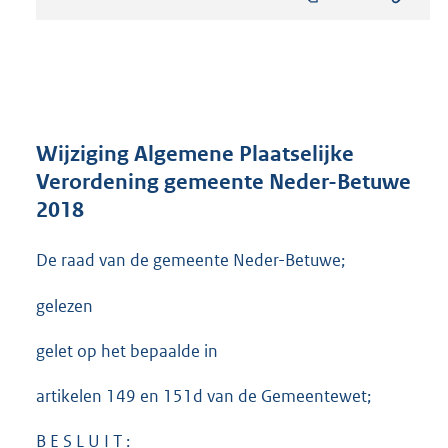
s
t
a
n
d
s
g
r
Wijziging Algemene Plaatselijke
o
Verordening gemeente Neder-Betuwe
o
2018
t
t
e
De raad van de gemeente Neder-Betuwe;
:
2
gelezen
8
2
gelet op het bepaalde in
K
b
artikelen 149 en 151d van de Gemeentewet;
B E S L U I T :