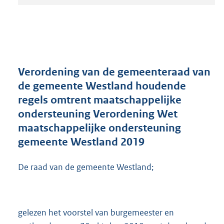
t
a
n
d
s
g
r
Verordening van de gemeenteraad van
o
de gemeente Westland houdende
o
regels omtrent maatschappelijke
t
t
ondersteuning Verordening Wet
e
maatschappelijke ondersteuning
:
gemeente Westland 2019
1
M
b
De raad van de gemeente Westland;
gelezen het voorstel van burgemeester en