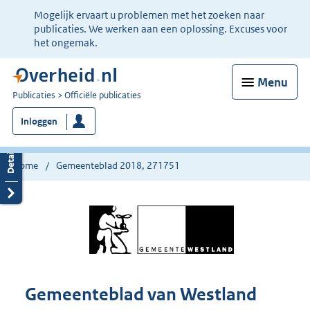
Ter
Mogelijk ervaart u problemen met het zoeken naar
informatie:
publicaties. We werken aan een oplossing. Excuses voor
het ongemak.
Menu
U
Publicaties
Officiële publicaties
bent
Inloggen
nu
hier:
Home
Gemeenteblad 2018, 271751
Gemeenteblad van Westland