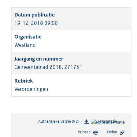
19-12-2018 09:00
Westland
Gemeenteblad 2018, 271751
Verordeningen
Authentieke versie (PDF)
b
Informatie
e
Printen
Delen
s