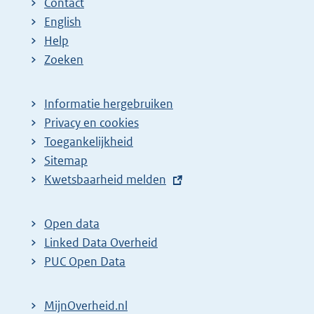
Contact
English
Help
Zoeken
Informatie hergebruiken
Privacy en cookies
Toegankelijkheid
Sitemap
E
Kwetsbaarheid melden
x
t
Open data
e
Linked Data Overheid
r
PUC Open Data
n
e
MijnOverheid.nl
l