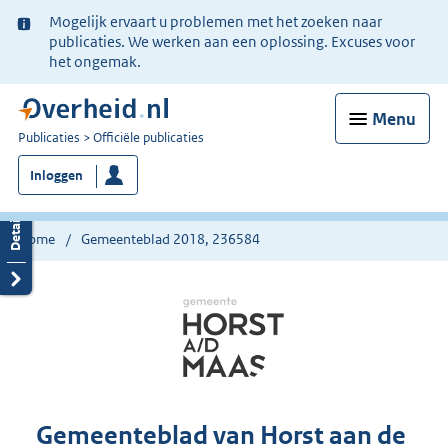
Ter
Mogelijk ervaart u problemen met het zoeken naar
informatie:
publicaties. We werken aan een oplossing. Excuses voor
het ongemak.
Menu
U
Publicaties
Officiële publicaties
bent
Inloggen
nu
hier:
Home
Gemeenteblad 2018, 236584
Gemeenteblad van Horst aan de