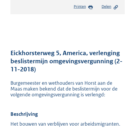
e
Printen
Delen
s
t
a
n
d
s
g
r
Eickhorsterweg 5, America, verlenging
o
beslistermijn omgevingsvergunning (2-
o
11-2018)
t
t
e
Burgemeester en wethouders van Horst aan de
:
Maas maken bekend dat de beslistermijn voor de
3
volgende omgevingsvergunning is verlengd:
6
3
K
Beschrijving
b
Het bouwen van verblijven voor arbeidsmigranten.