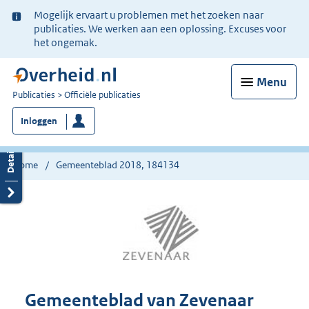
Ter
Mogelijk ervaart u problemen met het zoeken naar
informatie:
publicaties. We werken aan een oplossing. Excuses voor
het ongemak.
Menu
U
Publicaties
Officiële publicaties
bent
Inloggen
nu
hier:
Home
Gemeenteblad 2018, 184134
Gemeenteblad van Zevenaar