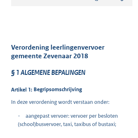
s
t
a
n
d
s
g
r
Verordening leerlingenvervoer
o
gemeente Zevenaar 2018
o
t
t
§
1
ALGEMENE BEPALINGEN
e
:
Artikel
1:
Begripsomschrijving
9
4
In deze verordening wordt verstaan onder:
5
K
-
aangepast vervoer: vervoer per besloten
b
(school)busvervoer, taxi, taxibus of bustaxi;