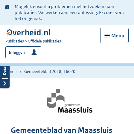
Ter
Mogelijk ervaart u problemen met het zoeken naar
informatie:
publicaties. We werken aan een oplossing. Excuses voor
het ongemak.
Menu
U
Publicaties
Officiële publicaties
bent
Inloggen
nu
hier:
Home
Gemeenteblad 2018, 16020
Gemeenteblad van Maassluis