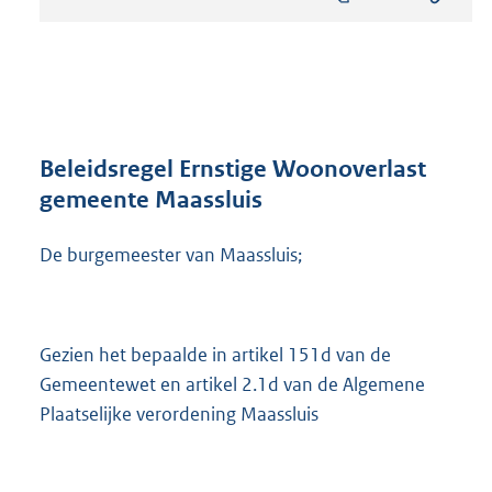
s
t
a
n
d
s
g
r
Beleidsregel Ernstige Woonoverlast
o
gemeente Maassluis
o
t
De burgemeester van Maassluis;
t
e
:
3
9
Gezien het bepaalde in artikel 151d van de
6
Gemeentewet en artikel 2.1d van de Algemene
K
Plaatselijke verordening Maassluis
b