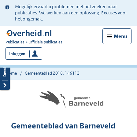
Ter
Mogelijk ervaart u problemen met het zoeken naar
informatie:
publicaties. We werken aan een oplossing. Excuses voor
het ongemak.
Menu
U
Publicaties
Officiële publicaties
bent
Inloggen
nu
hier:
Home
Gemeenteblad 2018, 146112
Gemeenteblad van Barneveld