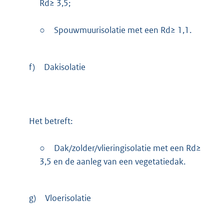
Rd≥ 3,5;
○
Spouwmuurisolatie met een Rd≥ 1,1.
f)
Dakisolatie
Het betreft:
○
Dak/zolder/vlieringisolatie met een Rd≥
3,5 en de aanleg van een vegetatiedak.
g)
Vloerisolatie