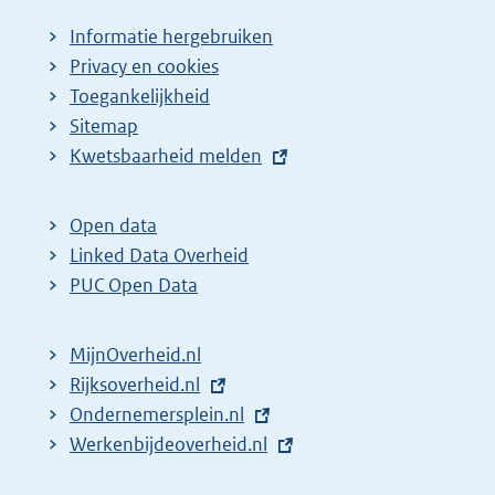
Informatie hergebruiken
Privacy en cookies
Toegankelijkheid
Sitemap
E
Kwetsbaarheid melden
x
t
Open data
e
Linked Data Overheid
r
PUC Open Data
n
e
MijnOverheid.nl
l
E
Rijksoverheid.nl
i
x
E
Ondernemersplein.nl
n
t
x
E
Werkenbijdeoverheid.nl
k
e
t
x
: