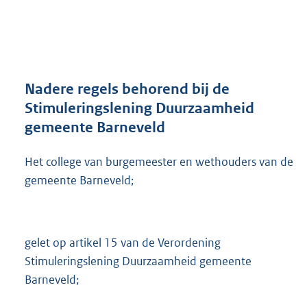
a
n
d
s
g
r
Nadere regels behorend bij de
o
Stimuleringslening Duurzaamheid
o
gemeente Barneveld
t
t
e
Het college van burgemeester en wethouders van de
:
gemeente Barneveld;
4
6
7
K
gelet op artikel 15 van de Verordening
b
Stimuleringslening Duurzaamheid gemeente
Barneveld;