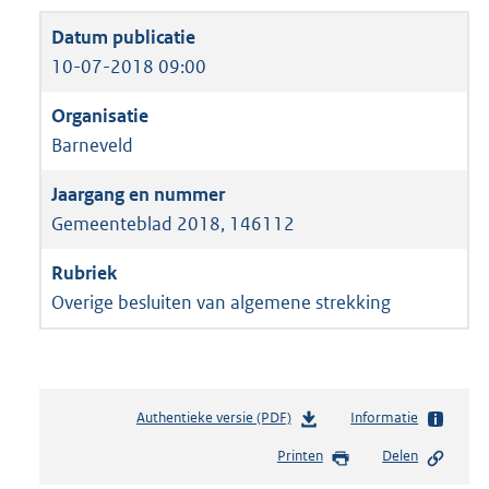
10-07-2018 09:00
Barneveld
Gemeenteblad 2018, 146112
Overige besluiten van algemene strekking
Authentieke versie (PDF)
b
Informatie
e
Printen
Delen
s
t