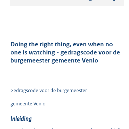
s
t
a
n
d
s
g
r
Doing the right thing, even when no
o
one is watching - gedragscode voor de
o
burgemeester gemeente Venlo
t
t
e
:
5
Gedragscode voor de burgemeester
6
0
gemeente Venlo
K
b
Inleiding