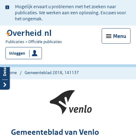
Ter
Mogelijk ervaart u problemen met het zoeken naar
informatie:
publicaties. We werken aan een oplossing. Excuses voor
het ongemak.
Menu
U
Publicaties
Officiële publicaties
bent
Inloggen
nu
hier:
Home
Gemeenteblad 2018, 141137
Gemeenteblad van Venlo