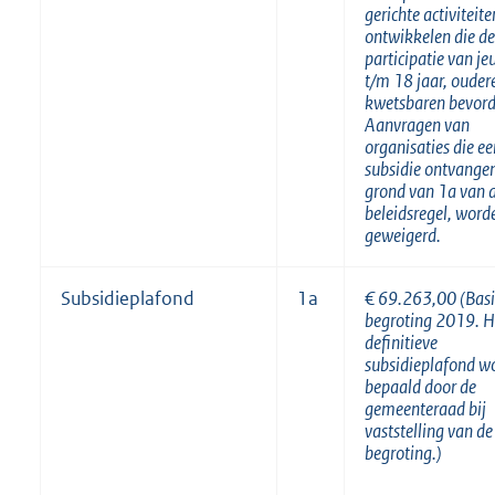
gerichte activiteite
ontwikkelen die de
participatie van je
t/m 18 jaar, ouder
kwetsbaren bevord
Aanvragen van
organisaties die ee
subsidie ontvange
grond van 1a van 
beleidsregel, word
geweigerd.
Subsidieplafond
1a
€ 69.263,00 (Basis
begroting 2019. H
definitieve
subsidieplafond w
bepaald door de
gemeenteraad bij
vaststelling van de
begroting.)