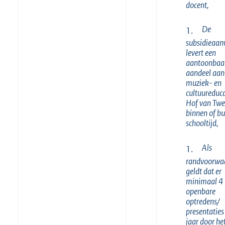
docent,
De
1.
subsidieaan
levert een
aantoonbaa
aandeel aan
muziek- en
cultuureduca
Hof van Twe
binnen of bu
schooltijd,
Als
1.
randvoorwa
geldt dat er
minimaal 4
openbare
optredens/
presentaties
jaar door he