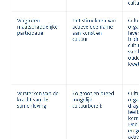
cult
Vergroten
Het stimuleren van
Cult
maatschappelijke
actieve deelname
orga
participatie
aan kunst en
leve
cultuur
bijd
cult
van 
oude
kwet
Versterken van de
Zo groot en breed
Cult
kracht van de
mogelijk
orga
samenleving
cultuurbereik
drag
leef
kern
Dee
en g
acti