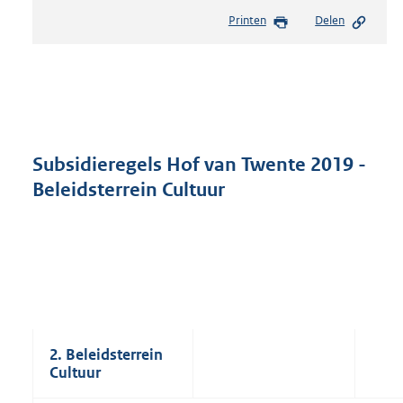
e
Printen
Delen
s
t
a
n
d
s
g
r
Subsidieregels Hof van Twente 2019 -
o
Beleidsterrein Cultuur
o
t
t
e
:
4
1
6
K
2. Beleidsterrein
b
Cultuur