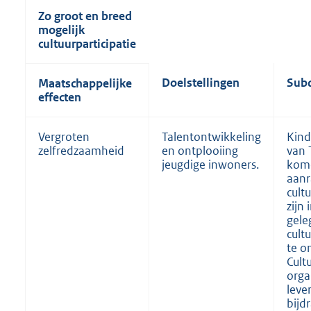
Zo groot en breed
mogelijk
cultuurparticipatie
Doelstellingen
Subd
Maatschappelijke
effecten
Vergroten
Talentontwikkeling
Kind
zelfredzaamheid
en ontplooiing
van 
jeugdige inwoners.
kom
aanr
cult
zijn 
gele
cult
te o
Cult
orga
leve
bijd