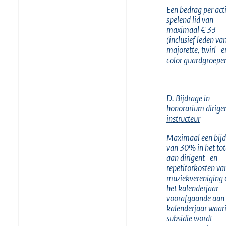
Een bedrag per act
spelend lid van
maximaal € 33
(inclusief leden va
majorette, twirl- e
color guardgroepe
D. Bijdrage in
honorarium dirige
instructeur
Maximaal een bij
van 30% in het tot
aan dirigent- en
repetitorkosten va
muziekvereniging 
het kalenderjaar
voorafgaande aan 
kalenderjaar waar
subsidie wordt