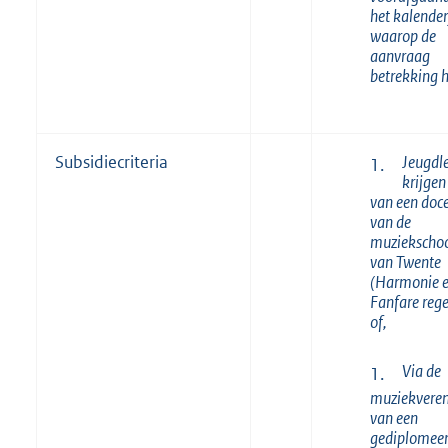
het kalender
waarop de
aanvraag
betrekking h
Jeugdl
Subsidiecriteria
1.
krijgen
van een doc
van de
muziekschoo
van Twente
(Harmonie 
Fanfare rege
of,
Via de
1.
muziekveren
van een
gediplomee