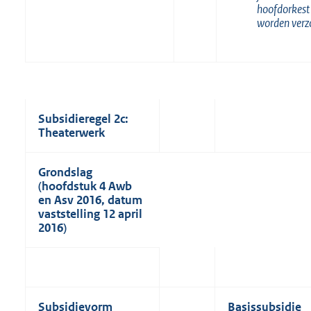
hoofdorkest
worden verz
Subsidieregel 2c:
Theaterwerk
Grondslag
(hoofdstuk 4 Awb
en Asv 2016, datum
vaststelling 12 april
2016)
Subsidievorm
Basissubsidie