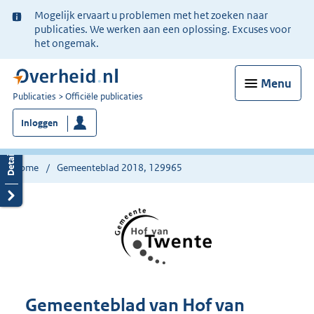
Ter
Mogelijk ervaart u problemen met het zoeken naar
informatie:
publicaties. We werken aan een oplossing. Excuses voor
het ongemak.
Menu
U
Publicaties
Officiële publicaties
bent
Inloggen
nu
hier:
Home
Gemeenteblad 2018, 129965
Gemeenteblad van Hof van