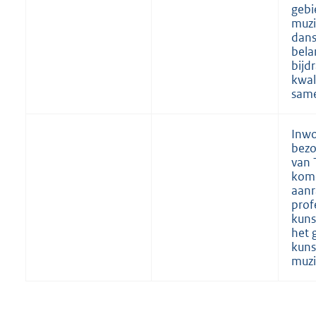
gebi
muzi
dans
bela
bijd
kwal
same
Inwo
bezo
van 
kom
aanr
prof
kuns
het 
kuns
muzi