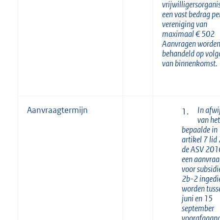
vrijwilligersorgani
een vast bedrag pe
vereniging van
maximaal € 502
Aanvragen worde
behandeld op volg
van binnenkomst.
In afwi
Aanvraagtermijn
1.
van het
bepaalde in
artikel 7 lid
de ASV 201
een aanvraa
voor subsidi
2b-2 ingedi
worden tuss
juni en 15
september
voorafgaan