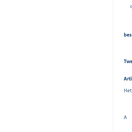
bes
Twe
Art
Het
A