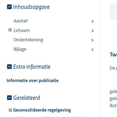
Toon
Inhoudsopgave
meer
van:
Aanhef
Lichaam
Ondertekening
Bijlage
Tw
Toon
Extra informatie
De 
meer
van:
Informatie over publicatie
gel
Toon
Gerelateerd
geb
meer
Rot
van:
Geconsolideerde regelgeving