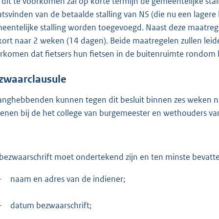
dit te voorkomen zal op korte termijn de gemeentelijke stall
atsvinden van de betaalde stalling van NS (die nu een lagere
eentelijke stalling worden toegevoegd. Naast deze maatrege
kort naar 2 weken (14 dagen). Beide maatregelen zullen leid
rkomen dat fietsers hun fietsen in de buitenruimte rondom he
zwaarclausule
anghebbenden kunnen tegen dit besluit binnen zes weken na
ienen bij de het college van burgemeester en wethouders v
 bezwaarschrift moet ondertekend zijn en ten minste bevatt
–
naam en adres van de indiener;
–
datum bezwaarschrift;