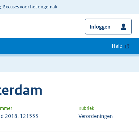
g. Excuses voor het ongemak.
Inloggen
Help
terdam
nummer
Rubriek
d 2018, 121555
Verordeningen