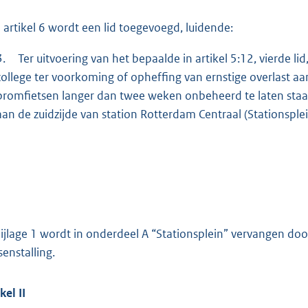
 artikel 6 wordt een lid toegevoegd, luidende:
3.
Ter uitvoering van het bepaalde in artikel 5:12, vierde 
college ter voorkoming of opheffing van ernstige overlast 
bromfietsen langer dan twee weken onbeheerd te laten staa
aan de zuidzijde van station Rotterdam Centraal (Stationsple
bijlage 1 wordt in onderdeel A “Stationsplein” vervangen do
senstalling.
ikel
II