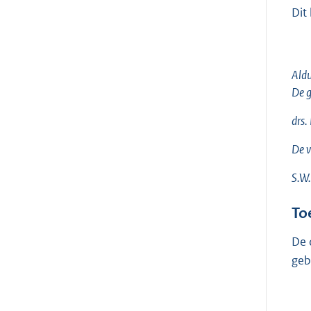
Dit
Aldu
De g
drs. 
De v
S.W.
To
De 
geb