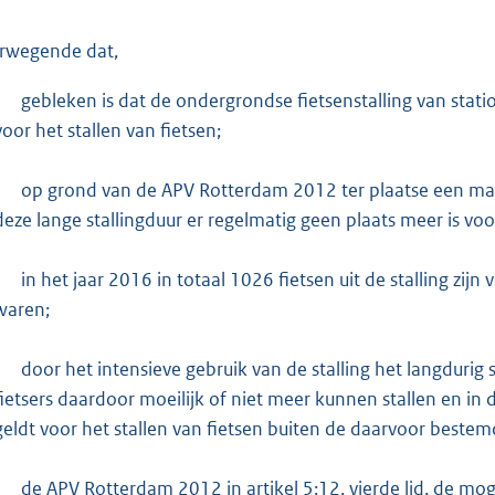
:
2
rwegende dat,
6
2
-
gebleken is dat de ondergrondse fietsenstalling van stat
voor het stallen van fietsen;
b
-
op grond van de APV Rotterdam 2012 ter plaatse een max
deze lange stallingduur er regelmatig geen plaats meer is voor
-
in het jaar 2016 in totaal 1026 fietsen uit de stalling zi
waren;
-
door het intensieve gebruik van de stalling het langdurig s
fietsers daardoor moeilijk of niet meer kunnen stallen en i
geldt voor het stallen van fietsen buiten de daarvoor bestem
-
de APV Rotterdam 2012 in artikel 5:12, vierde lid, de mog