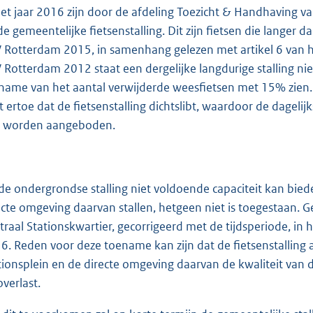
het jaar 2016 zijn door de afdeling Toezicht & Handhaving v
 de gemeentelijke fietsenstalling. Dit zijn fietsen die langer 
 Rotterdam 2015, in samenhang gelezen met artikel 6 van h
 Rotterdam 2012 staat een dergelijke langdurige stalling nie
name van het aantal verwijderde weesfietsen met 15% zien. H
dt ertoe dat de fietsenstalling dichtslibt, waardoor de dageli
 worden aangeboden.
 de ondergrondse stalling niet voldoende capaciteit kan bieden
ecte omgeving daarvan stallen, hetgeen niet is toegestaan. Ge
traal Stationskwartier, gecorrigeerd met de tijdsperiode, in h
6. Reden voor deze toename kan zijn dat de fietsenstalling a
tionsplein en de directe omgeving daarvan de kwaliteit van d
overlast.