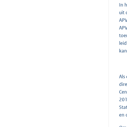
In 
uit
APV
APV
toe
lei
kan
Als
dir
Cen
201
Sta
en 