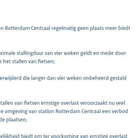
ion Rotterdam Centraal regelmatig geen plaats meer biedt
K
imale stallingduur van vier weken geldt en mede door
 het stallen van fietsen;
jn verwijderd die langer dan vier weken onbeheerd gestald
tallen van fietsen ernstige overlast veroorzaakt nu veel
n de omgeving van station Rotterdam Centraal een verbod
de plaatsen;
elijkheid biedt om ter voorkoming van ernstige overlast