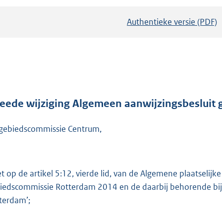
Authentieke versie (PDF)
b
e
s
t
a
n
d
eede wijziging Algemeen aanwijzingsbesluit 
s
gebiedscommissie Centrum,
g
r
o
o
et op de artikel 5:12, vierde lid, van de Algemene plaatseli
t
iedscommissie Rotterdam 2014 en de daarbij behorende bij
t
terdam’;
e