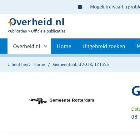
Ter
Mogelijk ervaart u prob
informatie:
U
Publicaties
Officiële publicaties
bent
Primaire
nu
Andere
Overheid.nl
Home
Uitgebreid zoeken
M
hier:
sites
navigatie
binnen
U bent hier:
Home
Gemeenteblad 2018, 121555
G
Dat
08-