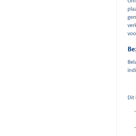
Om 
pla
gem
ver
voo
Be
Bel
ind
Dit