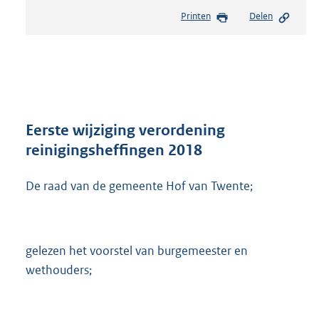
e
Printen
Delen
s
t
a
n
d
s
g
r
Eerste wijziging verordening
o
reinigingsheffingen 2018
o
t
De raad van de gemeente Hof van Twente;
t
e
:
3
4
gelezen het voorstel van burgemeester en
8
wethouders;
K
b