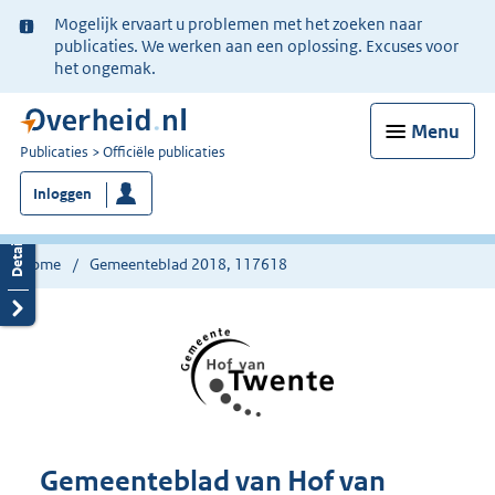
Ter
Mogelijk ervaart u problemen met het zoeken naar
informatie:
publicaties. We werken aan een oplossing. Excuses voor
het ongemak.
Menu
U
Publicaties
Officiële publicaties
bent
Inloggen
nu
hier:
Home
Gemeenteblad 2018, 117618
Gemeenteblad van Hof van