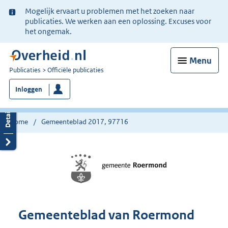
Ter
Mogelijk ervaart u problemen met het zoeken naar
informatie:
publicaties. We werken aan een oplossing. Excuses voor
het ongemak.
Menu
U
Publicaties
Officiële publicaties
bent
Inloggen
nu
hier:
Home
Gemeenteblad 2017, 97716
Gemeenteblad van Roermond