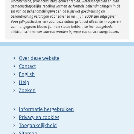
Tractatenblad, provinciaal blad, gemeenteblad, waterschapsblad en blad
gemeenschappelijke regeling vormen de formele bekendmakingen in de
zin van de Bekendmakingswet en de Rijkswet goedkeuring en
bekendmaking verdragen voor zover ze na 1 juli 2009 zijn uitgegeven.
Voor pdf-publicaties van vóór deze datum geldt dat alleen de in papieren
vorm uitgegeven bladen formele status hebben; de hier aangeboden
elektronische versies daarvan worden bij wijze van service aangeboden.
Over deze website
Contact
English
Help
Zoeken
Informatie hergebruiken
Privacy en cookies
Toegankelijkheid
Sitemap