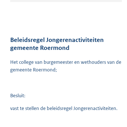
t
a
n
d
s
g
r
Beleidsregel Jongerenactiviteiten
o
gemeente Roermond
o
t
Het college van burgemeester en wethouders van de
t
e
gemeente Roermond;
:
2
5
6
Besluit:
K
b
vast te stellen de beleidsregel Jongerenactiviteiten.