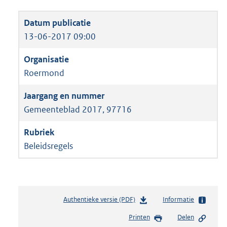
13-06-2017 09:00
Roermond
Gemeenteblad 2017, 97716
Beleidsregels
Authentieke versie (PDF)
b
Informatie
e
Printen
Delen
s