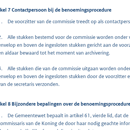
ikel
7
Contactpersoon bij de benoemingsprocedure
1.
De voorzitter van de commissie treedt op als contactper
2.
Alle stukken bestemd voor de commissie worden onder ve
envelop en boven de ingesloten stukken gericht aan de voorz
en aldaar bewaard tot het moment van archivering.
3.
Alle stukken die van de commissie uitgaan worden onder 
envelop en boven de ingesloten stukken door de voorzitter e
van de secretaris verzonden.
ikel
8
Bijzondere bepalingen over de benoemingsprocedur
1.
De Gemeentewet bepaalt in artikel 61, vierde lid, dat d
commissaris van de Koning de door haar nodig geachte infor