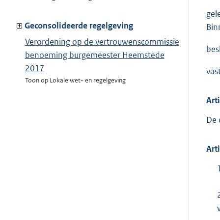
gel
Geconsolideerde regelgeving
Bin
Verordening op de vertrouwenscommissie
besl
benoeming burgemeester Heemstede
2017
vas
Toon op Lokale wet- en regelgeving
Art
De 
Art