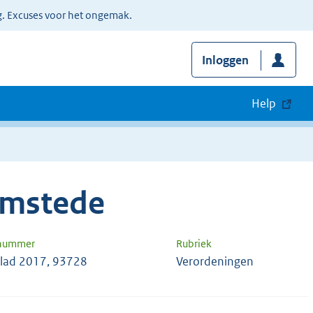
g. Excuses voor het ongemak.
Inloggen
Help
emstede
 nummer
Rubriek
lad 2017, 93728
Verordeningen