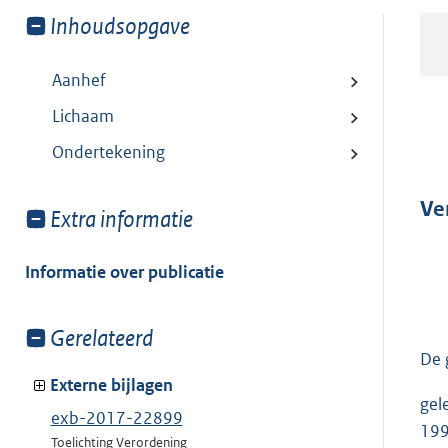
Toon
Inhoudsopgave
meer
van:
Aanhef
Lichaam
Ondertekening
Ve
Toon
Extra informatie
meer
van:
Informatie over publicatie
Toon
Gerelateerd
meer
De 
van:
Externe bijlagen
gel
exb-2017-22899
199
Toelichting Verordening