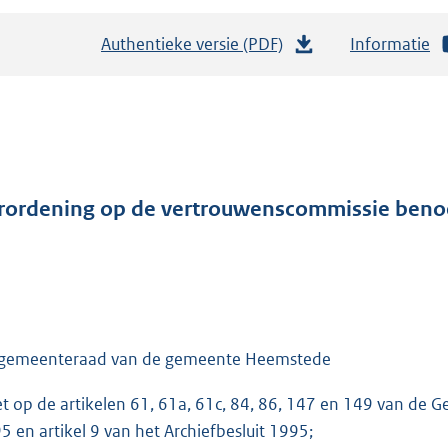
Authentieke versie (PDF)
b
Informatie
e
s
t
a
n
d
rordening op de vertrouwenscommissie ben
s
g
r
o
o
gemeenteraad van de gemeente Heemstede
t
t
et op de artikelen 61, 61a, 61c, 84, 86, 147 en 149 van de 
e
5 en artikel 9 van het Archiefbesluit 1995;