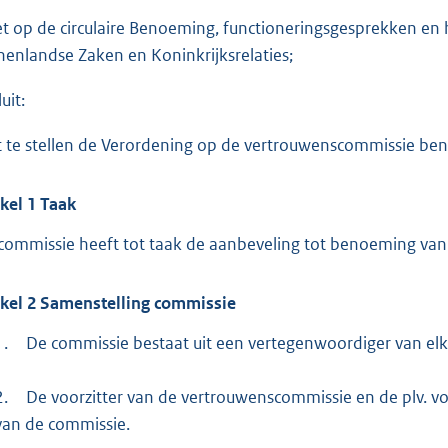
:
7
et op de circulaire Benoeming, functioneringsgesprekken e
1
nenlandse Zaken en Koninkrijksrelaties;
9
uit:
K
b
t te stellen de Verordening op de vertrouwenscommissie 
ikel
1
Taak
commissie heeft tot taak de aanbeveling tot benoeming van
ikel
2
Samenstelling commissie
1.
De commissie bestaat uit een vertegenwoordiger van elke
2.
De voorzitter van de vertrouwenscommissie en de plv. 
van de commissie.