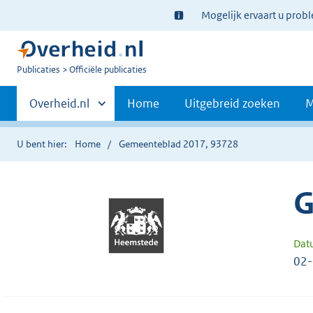
Ter
Mogelijk ervaart u prob
informatie:
U
Publicaties
Officiële publicaties
bent
Primaire
nu
Andere
Overheid.nl
Home
Uitgebreid zoeken
M
hier:
sites
navigatie
binnen
U bent hier:
Home
Gemeenteblad 2017, 93728
G
Dat
02-