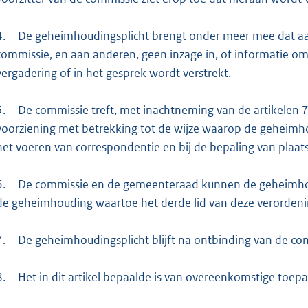
4.
De geheimhoudingsplicht brengt onder meer mee dat aan
commissie, en aan anderen, geen inzage in, of informatie o
vergadering of in het gesprek wordt verstrekt.
5.
De commissie treft, met inachtneming van de artikelen 7
voorziening met betrekking tot de wijze waarop de geheimho
het voeren van correspondentie en bij de bepaling van plaats
6.
De commissie en de gemeenteraad kunnen de geheimhoud
de geheimhouding waartoe het derde lid van deze verordening
7.
De geheimhoudingsplicht blijft na ontbinding van de co
8.
Het in dit artikel bepaalde is van overeenkomstige toepa