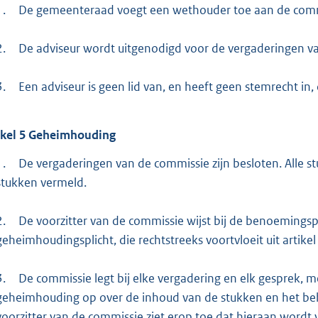
1.
De gemeenteraad voegt een wethouder toe aan de commi
2.
De adviseur wordt uitgenodigd voor de vergaderingen v
3.
Een adviseur is geen lid van, en heeft geen stemrecht in,
ikel
5
Geheimhouding
1.
De vergaderingen van de commissie zijn besloten. Alle s
stukken vermeld.
2.
De voorzitter van de commissie wijst bij de benoemingsp
geheimhoudingsplicht, die rechtstreeks voortvloeit uit artik
3.
De commissie legt bij elke vergadering en elk gesprek, 
geheimhouding op over de inhoud van de stukken en het beh
voorzitter van de commissie ziet erop toe dat hieraan wordt 