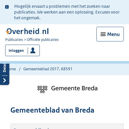
Ter
Mogelijk ervaart u problemen met het zoeken naar
informatie:
publicaties. We werken aan een oplossing. Excuses voor
het ongemak.
Menu
U
Publicaties
Officiële publicaties
bent
Inloggen
nu
hier:
Home
Gemeenteblad 2017, 68591
Gemeenteblad van Breda