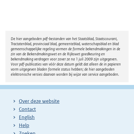
Disclaimer
De hier aangeboden pdf-bestanden van het Staatsblad, Staatscourant,
Tractatenblad, provinciaal blad, gemeenteblad, waterschapsblad en blad
gemeenschappelijke regeling vormen de formele bekendmakingen in de
zin van de Bekendmakingswet en de Rijkswet goedkeuring en
bekendmaking verdragen voor zover ze na 1 juli 2009 zijn uitgegeven.
Voor pdf-publicaties van vóór deze datum geldt dat alleen de in papieren
vorm uitgegeven bladen formele status hebben; de hier aangeboden
elektronische versies daarvan worden bij wijze van service aangeboden.
Over deze website
Contact
English
Help
Zoeken