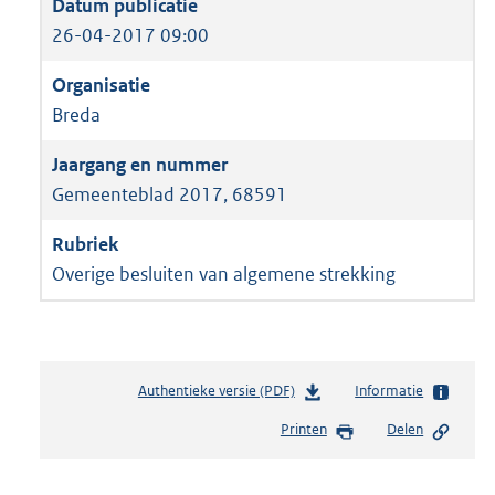
26-04-2017 09:00
Breda
Gemeenteblad 2017, 68591
Overige besluiten van algemene strekking
Authentieke versie (PDF)
b
Informatie
e
Printen
Delen
s
t
a