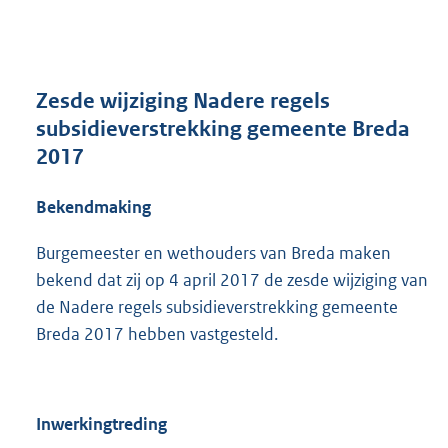
n
d
s
g
r
Zesde wijziging Nadere regels
o
subsidieverstrekking gemeente Breda
o
2017
t
t
e
Bekendmaking
:
2
Burgemeester en wethouders van Breda maken
4
bekend dat zij op 4 april 2017 de zesde wijziging van
4
de Nadere regels subsidieverstrekking gemeente
K
b
Breda 2017 hebben vastgesteld.
Inwerkingtreding