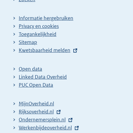
Informatie hergebruiken
Privacy en cookies
Toegankelijkheid
Sitemap
E
Kwetsbaarheid melden
x
t
Open data
e
Linked Data Overheid
r
PUC Open Data
n
e
MijnOverheid.nl
l
E
Rijksoverheid.nl
i
x
E
Ondernemersplein.nl
n
t
x
E
Werkenbijdeoverheid.nl
k