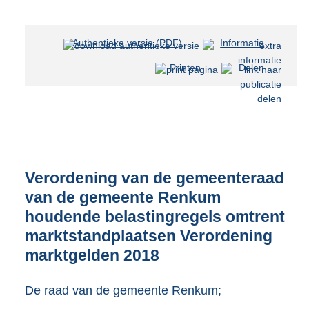
Authentieke versie (PDF)
b
Informatie
e
Printen
Delen
s
t
a
n
d
s
g
r
Verordening van de gemeenteraad
o
van de gemeente Renkum
o
houdende belastingregels omtrent
t
t
marktstandplaatsen Verordening
e
marktgelden 2018
:
2
De raad van de gemeente Renkum;
7
8