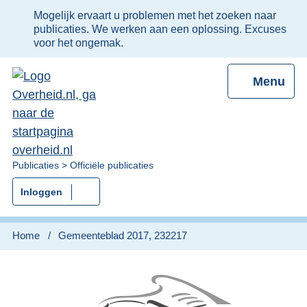
Ter
Mogelijk ervaart u problemen met het zoeken naar
informatie:
publicaties. We werken aan een oplossing. Excuses
voor het ongemak.
Menu
U
Publicaties
Officiële publicaties
bent
Inloggen
nu
hier:
Home
Gemeenteblad 2017, 232217