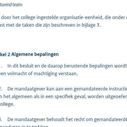
sturend team:
 door het college ingestelde organisatie-eenheid, die onder
ast met de taken die zijn beschreven in bijlage 3.
ikel
2
Algemene bepalingen
1.
In dit besluit en de daarop berustende bepalingen word
een volmacht of machtiging verstaan.
2.
De mandaatgever kan aan een gemandateerde instructie
in het algemeen als in een specifiek geval, worden uitgeoefe
college.
3.
De mandaatgever behoudt het recht om gemandateerde 
mandaten in te trekken.