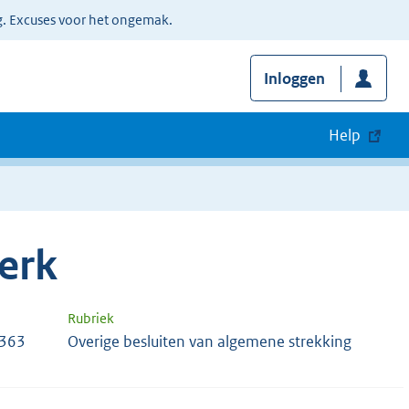
g. Excuses voor het ongemak.
Inloggen
Help
erk
Rubriek
4363
Overige besluiten van algemene strekking