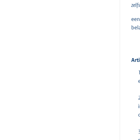
zelf
een
bel
Art