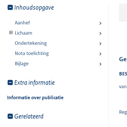
Toon
Inhoudsopgave
meer
van:
Aanhef
Lichaam
Ondertekening
Nota toelichting
Ge
Bijlage
BES
Toon
Extra informatie
van
meer
van:
Informatie over publicatie
Reg
Toon
Gerelateerd
meer