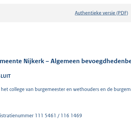
Authentieke versie (PDF)
b
e
s
t
a
n
d
meente Nijkerk – Algemeen bevoegdhedenbes
s
LUIT
g
r
 het college van burgemeester en wethouders en de burgem
o
o
t
t
istratienummer 111 5461 / 116 1469
e