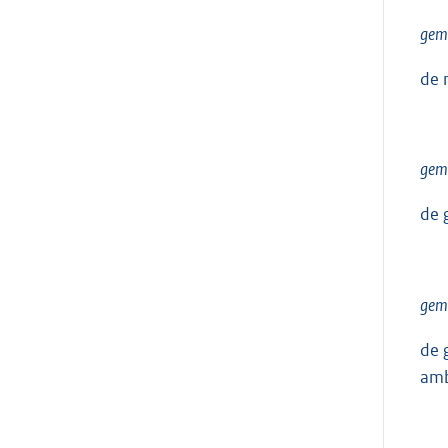
gem
de 
gem
de 
geme
de 
amb