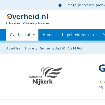
Ter
Mogelijk ervaart u prob
informatie:
U
Publicaties
Officiële publicaties
bent
Primaire
nu
Andere
Overheid.nl
Home
Uitgebreid zoeken
M
hier:
sites
navigatie
binnen
U bent hier:
Home
Gemeenteblad 2017, 214363
G
Dat
05-