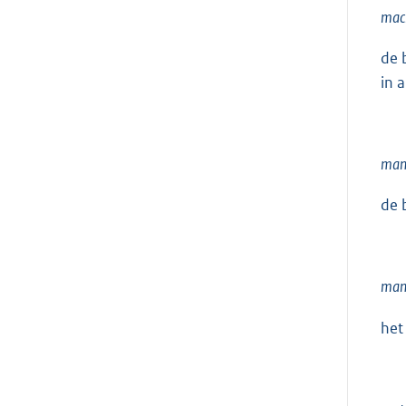
mach
de 
in 
man
de 
man
het