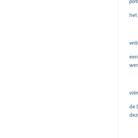
port
het
verb
een
wer
volm
de 
dez