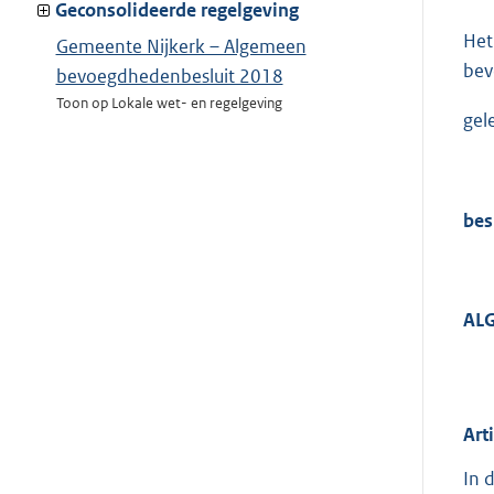
van:
Geconsolideerde regelgeving
Het
Gemeente Nijkerk – Algemeen
bev
bevoegdhedenbesluit 2018
Toon op Lokale wet- en regelgeving
gel
bes
AL
Art
In 