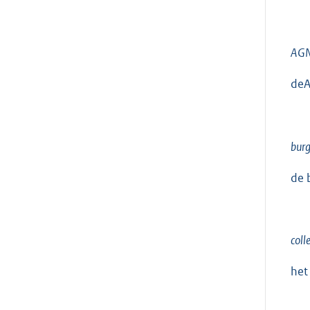
AGN
deA
burg
de 
coll
het