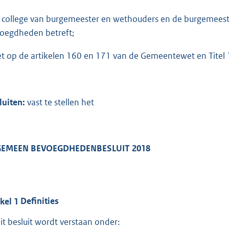
:
6
 college van burgemeester en wethouders en de burgemeester
3
oegdheden betreft;
9
et op de artikelen 160 en 171 van de Gemeentewet en Titel 
b
luiten:
vast te stellen het
GEMEEN BEVOEGDHEDENBESLUIT 2018
ikel
1
Definities
dit besluit wordt verstaan onder: