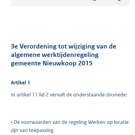
s
t
a
n
d
s
g
r
3e Verordening tot wijziging van de
o
algemene werktijdenregeling
o
gemeente Nieuwkoop 2015
t
t
e
Artikel
1
:
2
In artikel 11 lid 2 vervalt de onderstaande zinsnede:
4
7
K
b
• De voorwaarden van de regeling Werken op locatie
zijn van toepassing.