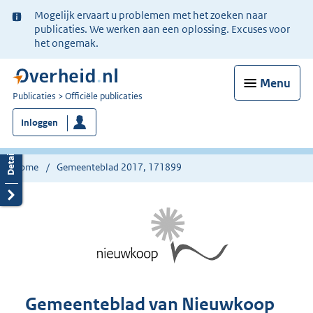
Ter
Mogelijk ervaart u problemen met het zoeken naar
informatie:
publicaties. We werken aan een oplossing. Excuses voor
het ongemak.
Menu
U
Publicaties
Officiële publicaties
bent
Inloggen
nu
hier:
Home
Gemeenteblad 2017, 171899
Gemeenteblad van Nieuwkoop