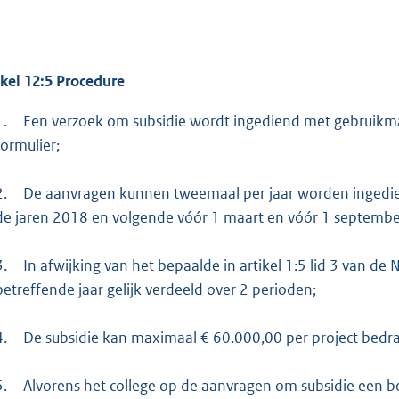
ikel 12:5 Procedure
1.
Een verzoek om subsidie wordt ingediend met gebruikma
formulier;
2.
De aanvragen kunnen tweemaal per jaar worden ingedien
de jaren 2018 en volgende vóór 1 maart en vóór 1 september
3.
In afwijking van het bepaalde in artikel 1:5 lid 3 van de
betreffende jaar gelijk verdeeld over 2 perioden;
4.
De subsidie kan maximaal € 60.000,00 per project bedr
5.
Alvorens het college op de aanvragen om subsidie een be