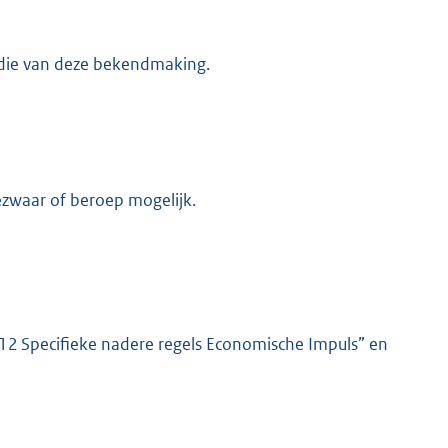
 die van deze bekendmaking.
K
bezwaar of beroep mogelijk.
2 Specifieke nadere regels Economische Impuls” en