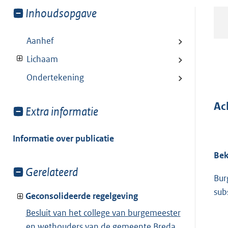
Toon
Inhoudsopgave
meer
van:
Aanhef
Lichaam
Ondertekening
Ac
Toon
Extra informatie
meer
van:
Informatie over publicatie
Be
Toon
Gerelateerd
Bur
meer
sub
van:
Geconsolideerde regelgeving
Besluit van het college van burgemeester
en wethouders van de gemeente Breda