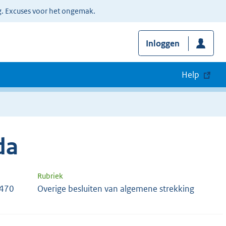
g. Excuses voor het ongemak.
Inloggen
Help
da
Rubriek
6470
Overige besluiten van algemene strekking