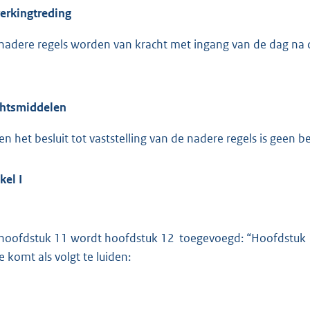
:
erkingtreding
2
5
nadere regels worden van kracht met ingang van de dag na
3
b
htsmiddelen
en het besluit tot vaststelling van de nadere regels is geen 
ikel
I
hoofdstuk 11 wordt hoofdstuk 12 toegevoegd: “Hoofdstuk 1
e komt als volgt te luiden: