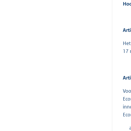
Hoo
Art
Het
17 
Art
Voo
Eco
inn
Eco