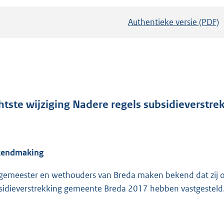
Authentieke versie (PDF)
b
e
s
t
a
n
d
htste wijziging Nadere regels subsidieverstr
s
g
r
kendmaking
o
o
gemeester en wethouders van Breda maken bekend dat zij op 
t
sidieverstrekking gemeente Breda 2017 hebben vastgesteld
t
e