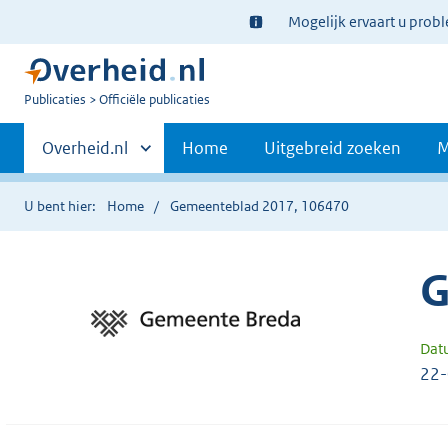
Ter
Mogelijk ervaart u prob
informatie:
U
Publicaties
Officiële publicaties
bent
Primaire
nu
Andere
Overheid.nl
Home
Uitgebreid zoeken
M
hier:
sites
navigatie
binnen
U bent hier:
Home
Gemeenteblad 2017, 106470
G
Dat
22-