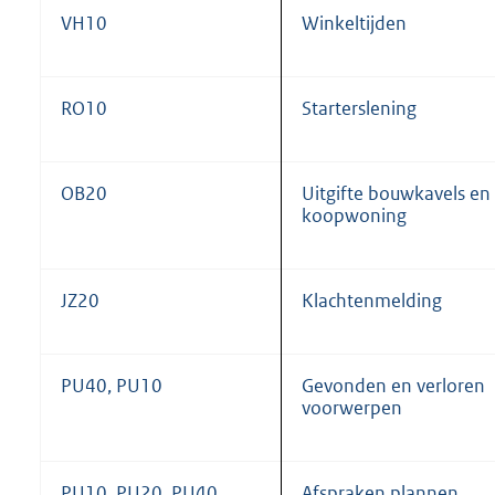
VH10
Winkeltijden
RO10
Starterslening
OB20
Uitgifte bouwkavels en
koopwoning
JZ20
Klachtenmelding
PU40, PU10
Gevonden en verloren
voorwerpen
PU10, PU20, PU40,
Afspraken plannen