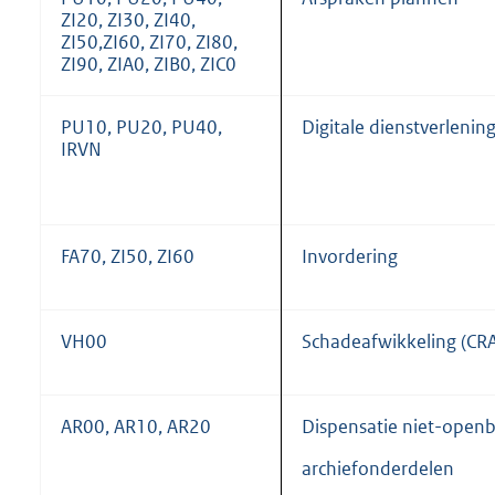
ZI20, ZI30, ZI40,
ZI50,ZI60, ZI70, ZI80,
ZI90, ZIA0, ZIB0, ZIC0
PU10, PU20, PU40,
Digitale dienstverlenin
IRVN
FA70, ZI50, ZI60
Invordering
VH00
Schadeafwikkeling (CR
AR00, AR10, AR20
Dispensatie niet-open
archiefonderdelen