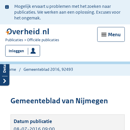
Ter
Mogelijk ervaart u problemen met het zoeken naar
informatie:
publicaties. We werken aan een oplossing. Excuses voor
het ongemak.
Menu
U
Publicaties
Officiële publicaties
bent
Inloggen
nu
hier:
Home
Gemeenteblad 2016, 92493
Gemeenteblad van Nijmegen
08-07-2016 09:00