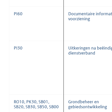
PI60
Documentaire informat
voorziening
PI30
Uitkeringen na beëind
dienstverband
RO10, PK30, SB01,
Grondbeheer en
SB20, SB30, SB50, SB00
gebiedsontwikkeling