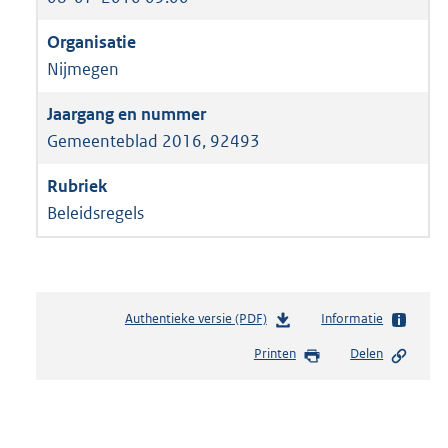
Nijmegen
Gemeenteblad 2016, 92493
Beleidsregels
Authentieke versie (PDF)
b
Informatie
e
Printen
Delen
s
t
a
n
d