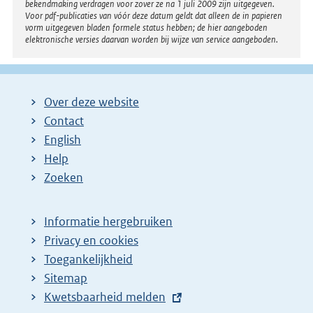
bekendmaking verdragen voor zover ze na 1 juli 2009 zijn uitgegeven.
Voor pdf-publicaties van vóór deze datum geldt dat alleen de in papieren
vorm uitgegeven bladen formele status hebben; de hier aangeboden
elektronische versies daarvan worden bij wijze van service aangeboden.
Over deze website
Contact
English
Help
Zoeken
Informatie hergebruiken
Privacy en cookies
Toegankelijkheid
Sitemap
E
Kwetsbaarheid melden