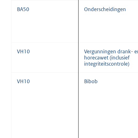
BA50
Onderscheidingen
VH10
Vergunningen drank- e
horecawet (inclusief
integriteitscontrole)
VH10
Bibob