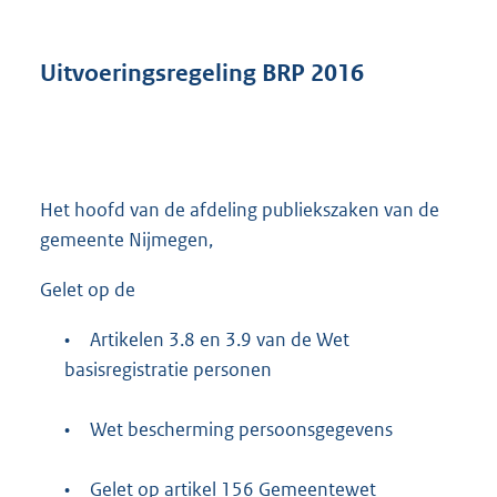
s
g
r
Uitvoeringsregeling BRP 2016
o
o
t
t
e
:
Het hoofd van de afdeling publiekszaken van de
5
gemeente Nijmegen,
1
6
Gelet op de
K
b
•
Artikelen 3.8 en 3.9 van de Wet
basisregistratie personen
•
Wet bescherming persoonsgegevens
•
Gelet op artikel 156 Gemeentewet