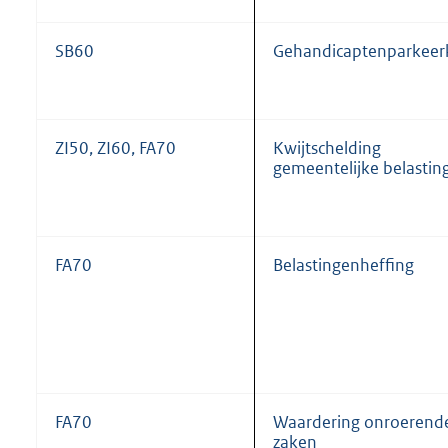
SB60
Gehandicaptenparkeer
ZI50, ZI60, FA70
Kwijtschelding
gemeentelijke belastin
FA70
Belastingenheffing
FA70
Waardering onroerend
zaken