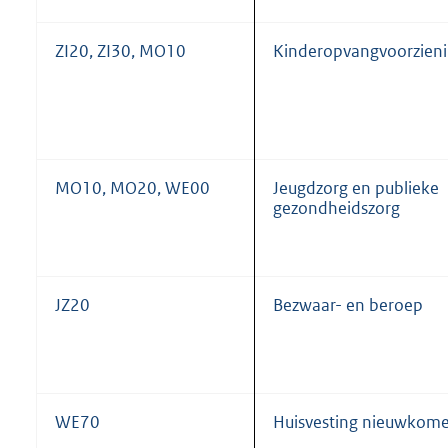
ZI20, ZI30, MO10
Kinderopvangvoorzien
MO10, MO20, WE00
Jeugdzorg en publieke
gezondheidszorg
JZ20
Bezwaar- en beroep
WE70
Huisvesting nieuwkome