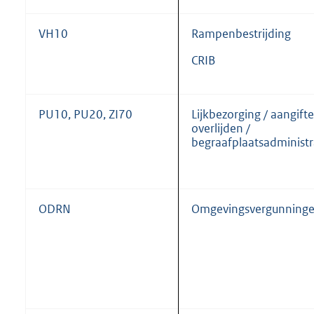
VH10
Rampenbestrijding
CRIB
PU10, PU20, ZI70
Lijkbezorging / aangifte
overlijden /
begraafplaatsadministr
ODRN
Omgevingsvergunning