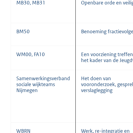
MB30, MB31
Openbare orde en veili
BM50
Benoeming fractievolge
WM00, FA10
Een voorziening treffen
het kader van de Jeug
Samenwerkingsverband
Het doen van
sociale wijkteams
vooronderzoek, gespre
Nijmegen
verslaglegging
WBRN
Werk, re-integratie en