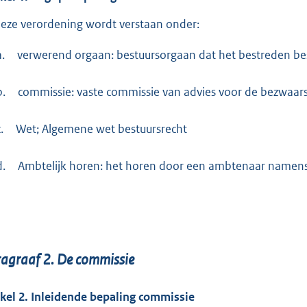
deze verordening wordt verstaan onder:
a.
verwerend orgaan: bestuursorgaan dat het bestreden be
b.
commissie: vaste commissie van advies voor de bezwaars
.
Wet; Algemene wet bestuursrecht
d.
Ambtelijk horen: het horen door een ambtenaar namens h
ragraaf
2.
De commissie
ikel
2.
Inleidende bepaling commissie