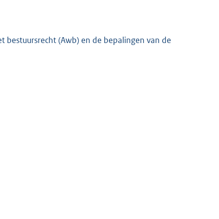
et bestuursrecht (Awb) en de bepalingen van de
K