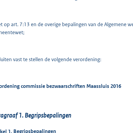
:
6
2
3
et op art. 7:13 en de overige bepalingen van de Algemene w
eentewet;
b
luiten vast te stellen de volgende verordening:
ordening commissie bezwaarschriften Maassluis 2016
ragraaf
1.
Begripsbepalingen
ikel
1.
Begripsbepalingen