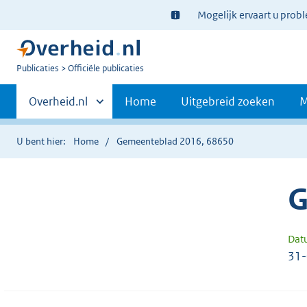
Ter
Mogelijk ervaart u prob
informatie:
U
Publicaties
Officiële publicaties
bent
Primaire
nu
Andere
Overheid.nl
Home
Uitgebreid zoeken
M
hier:
sites
navigatie
binnen
U bent hier:
Home
Gemeenteblad 2016, 68650
G
Dat
31-