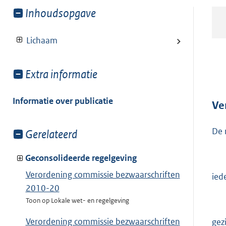
Toon
Inhoudsopgave
meer
van:
Lichaam
Toon
Extra informatie
meer
van:
Informatie over publicatie
Ve
De 
Toon
Gerelateerd
meer
van:
Geconsolideerde regelgeving
Verordening commissie bezwaarschriften
ied
2010-20
Toon op Lokale wet- en regelgeving
Verordening commissie bezwaarschriften
gez