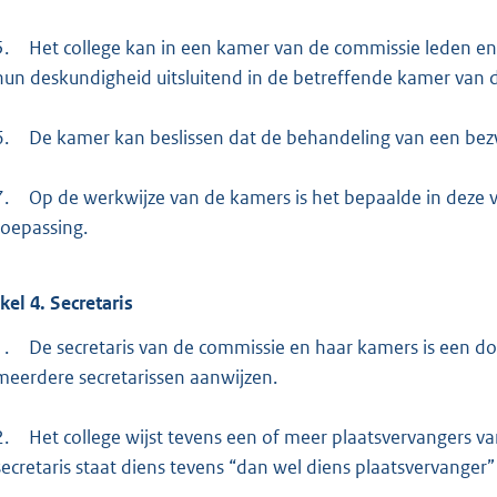
5.
Het college kan in een kamer van de commissie leden e
hun deskundigheid uitsluitend in de betreffende kamer van 
6.
De kamer kan beslissen dat de behandeling van een bezw
7.
Op de werkwijze van de kamers is het bepaalde in deze 
toepassing.
ikel
4.
Secretaris
1.
De secretaris van de commissie en haar kamers is een d
meerdere secretarissen aanwijzen.
2.
Het college wijst tevens een of meer plaatsvervangers va
secretaris staat diens tevens “dan wel diens plaatsvervanger