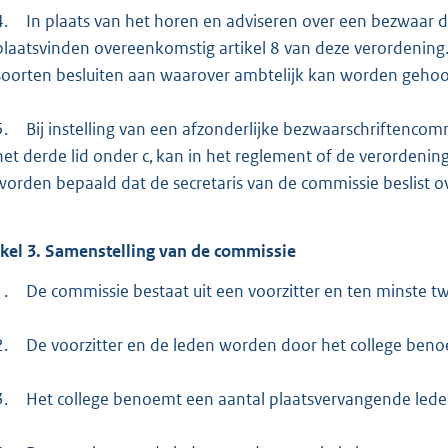
4.
In plaats van het horen en adviseren over een bezwaar 
plaatsvinden overeenkomstig artikel 8 van deze verordening. H
soorten besluiten aan waarover ambtelijk kan worden gehoo
5.
Bij instelling van een afzonderlijke bezwaarschriftencom
het derde lid onder c, kan in het reglement of de verordeni
worden bepaald dat de secretaris van de commissie beslist ov
ikel
3.
Samenstelling van de commissie
1.
De commissie bestaat uit een voorzitter en ten minste t
2.
De voorzitter en de leden worden door het college beno
3.
Het college benoemt een aantal plaatsvervangende lede