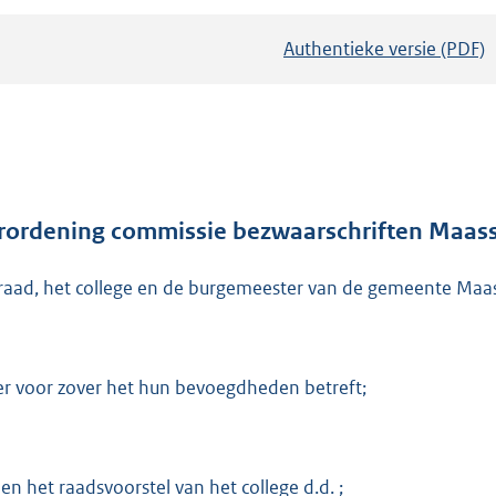
Authentieke versie (PDF)
b
e
s
t
a
n
d
rordening commissie bezwaarschriften Maass
s
raad, het college en de burgemeester van de gemeente Maass
g
r
o
o
er voor zover het hun bevoegdheden betreft;
t
t
e
ien het raadsvoorstel van het college d.d. ;