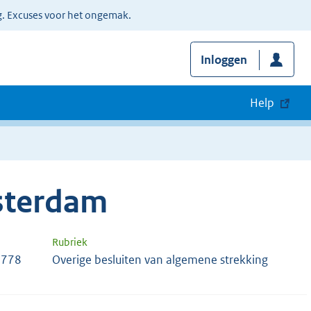
g. Excuses voor het ongemak.
Inloggen
Help
sterdam
Rubriek
8778
Overige besluiten van algemene strekking