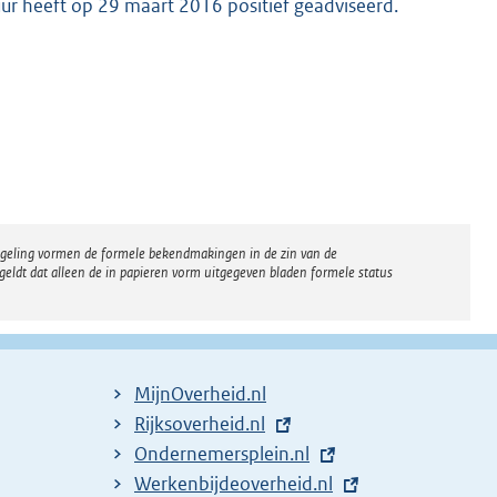
ur heeft op 29 maart 2016 positief geadviseerd.
regeling vormen de formele bekendmakingen in de zin van de
eldt dat alleen de in papieren vorm uitgegeven bladen formele status
MijnOverheid.nl
E
Rijksoverheid.nl
x
E
Ondernemersplein.nl
t
x
E
Werkenbijdeoverheid.nl