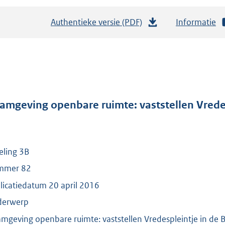
Authentieke versie (PDF)
b
Informatie
e
s
t
a
n
d
amgeving openbare ruimte: vaststellen Vredes
s
g
r
eling 3B
o
mmer 82
o
t
licatiedatum 20 april 2016
t
derwerp
e
mgeving openbare ruimte: vaststellen Vredespleintje in de 