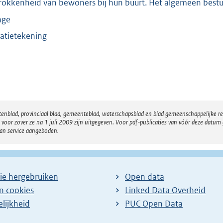
rokkenheid van bewoners bij hun buurt. Het algemeen bestu
age
uatietekening
atenblad, provinciaal blad, gemeenteblad, waterschapsblad en blad gemeenschappelijke 
 zover ze na 1 juli 2009 zijn uitgegeven. Voor pdf-publicaties van vóór deze datum g
van service aangeboden.
ie hergebruiken
Open data
en cookies
Linked Data Overheid
lijkheid
PUC Open Data