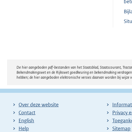
bet
Bijl
Sit
De hier aangeboden pdf-bestanden van het Staatsblad, Staatscourant, Tract
Disclaimer
Bekendmakingswet en de Rijkswet goedkeuring en bekendmaking verdragen voor
hebben; de hier aangeboden elektronische versies daarvan worden bij wijze 
Over deze website
Informat
Contact
Privacy 
English
Toeganke
Help
Sitemap