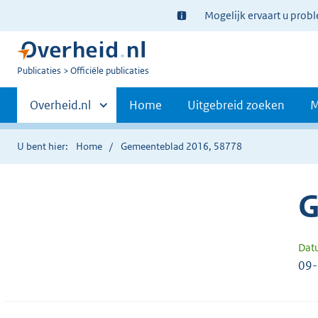
Ter
Mogelijk ervaart u prob
informatie:
U
Publicaties
Officiële publicaties
bent
Primaire
nu
Andere
Overheid.nl
Home
Uitgebreid zoeken
M
hier:
sites
navigatie
binnen
U bent hier:
Home
Gemeenteblad 2016, 58778
G
Dat
09-