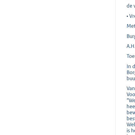
de 
• V
Met
Bur
A.H
Toe
In 
Bor
buu
Van
Voo
“We
hee
bew
bes
Wel
is 