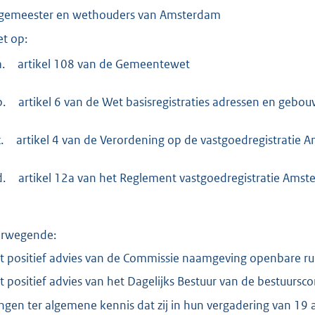
:
gemeester en wethouders van Amsterdam
3
et op:
2
4
a.
artikel 108 van de Gemeentewet
K
b
b.
artikel 6 van de Wet basisregistraties adressen en gebo
.
artikel 4 van de Verordening op de vastgoedregistratie
d.
artikel 12a van het Reglement vastgoedregistratie Ams
rwegende:
et positief advies van de Commissie naamgeving openbare 
et positief advies van het Dagelijks Bestuur van de bestuur
ngen ter algemene kennis dat zij in hun vergadering van 19 