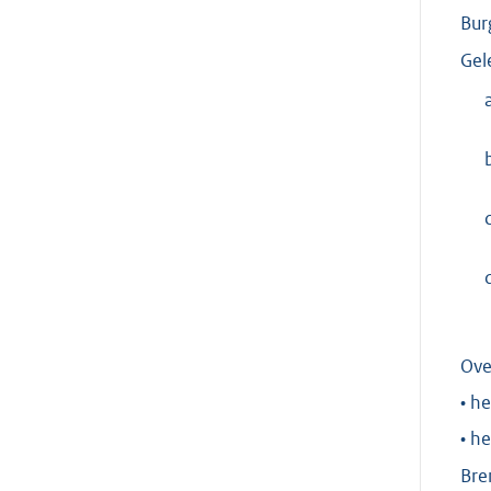
Bur
Gel
c
Ove
• h
• h
Bre