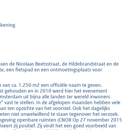
ekening.
ssen de Nicolaas Beetsstraat, de Hildebrandstraat en de
lte, een fietspad en een ontmoetingsplaats voor
 van ca. 1.250 m2 een officiële naam te geven.
West gehouden en in 2010 werd hier het evenement
terdam uit bijna alle landen ter wereld inwoners
tje” vast te stellen. In de afgelopen maanden hebben vele
aan ten opzichte van het voorstel. Ook het dagelijks
eten niet onwelwillend te staan tegenover het verzoek.
aamgeving openbare ruimten (CNOR Op 27 november 2015
eert zij positief. Zij vindt het een goed voorbeeld van