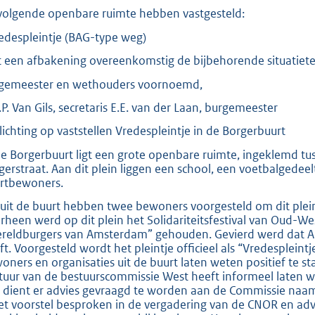
volgende openbare ruimte hebben vastgesteld:
redespleintje (BAG-type weg)
 een afbakening overeenkomstig de bijbehorende situatiet
gemeester en wethouders voornoemd,
.P. Van Gils, secretaris E.E. van der Laan, burgemeester
lichting op vaststellen Vredespleintje in de Borgerbuurt
de Borgerbuurt ligt een grote openbare ruimte, ingeklemd tu
gerstraat. Aan dit plein liggen een school, een voetbalgedee
rtbewoners.
uit de buurt hebben twee bewoners voorgesteld om dit plein
rheen werd op dit plein het Solidariteitsfestival van Oud-
reldburgers van Amsterdam” gehouden. Gevierd werd dat Ams
ft. Voorgesteld wordt het pleintje officieel als “Vredesplein
oners en organisaties uit de buurt laten weten positief te st
tuur van de bestuurscommissie West heeft informeel laten w
 dient er advies gevraagd te worden aan de Commissie n
het voorstel besproken in de vergadering van de CNOR en advis