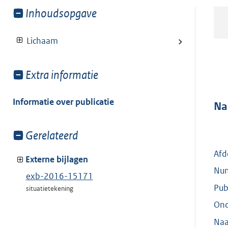
Toon
Inhoudsopgave
meer
van:
Lichaam
Toon
Extra informatie
meer
van:
Informatie over publicatie
Na
Toon
Gerelateerd
meer
Afd
van:
Externe bijlagen
Nu
exb-2016-15171
Pub
situatietekening
On
Naa