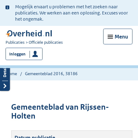
Ter
Mogelijk ervaart u problemen met het zoeken naar
informatie:
publicaties. We werken aan een oplossing. Excuses voor
het ongemak.
Menu
U
Publicaties
Officiële publicaties
bent
Inloggen
nu
hier:
Home
Gemeenteblad 2016, 38186
Gemeenteblad van Rijssen-
Holten