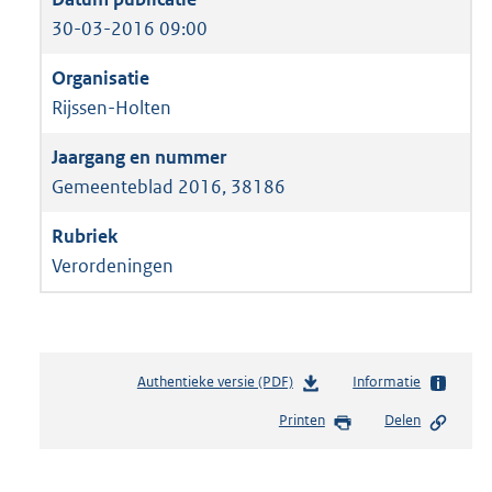
30-03-2016 09:00
Rijssen-Holten
Gemeenteblad 2016, 38186
Verordeningen
Authentieke versie (PDF)
b
Informatie
e
Printen
Delen
s
t
a