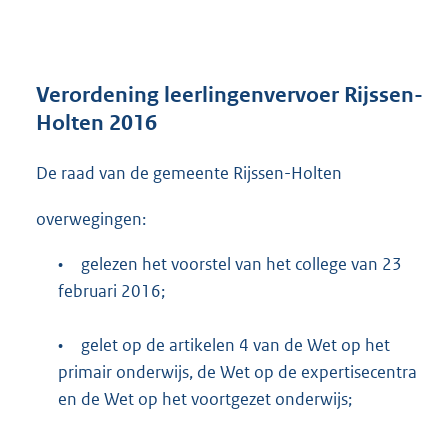
n
d
s
g
r
Verordening leerlingenvervoer Rijssen-
o
Holten 2016
o
t
De raad van de gemeente Rijssen-Holten
t
e
:
overwegingen:
4
1
•
gelezen het voorstel van het college van 23
7
februari 2016;
K
b
•
gelet op de artikelen 4 van de Wet op het
primair onderwijs, de Wet op de expertisecentra
en de Wet op het voortgezet onderwijs;