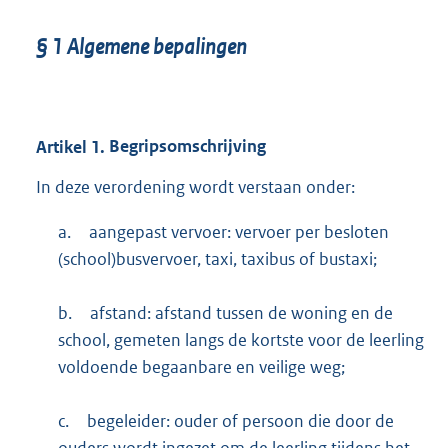
§
1
Algemene bepalingen
Artikel
1.
Begripsomschrijving
In deze verordening wordt verstaan onder:
a.
aangepast vervoer: vervoer per besloten
(school)busvervoer, taxi, taxibus of bustaxi;
b.
afstand: afstand tussen de woning en de
school, gemeten langs de kortste voor de leerling
voldoende begaanbare en veilige weg;
c.
begeleider: ouder of persoon die door de
ouders wordt ingezet om de leerling tijdens het