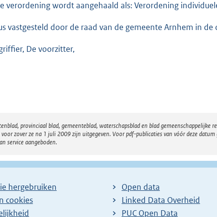
e verordening wordt aangehaald als: Verordening individuele
us vastgesteld door de raad van de gemeente Arnhem in d
riffier, De voorzitter,
atenblad, provinciaal blad, gemeenteblad, waterschapsblad en blad gemeenschappelijke 
 zover ze na 1 juli 2009 zijn uitgegeven. Voor pdf-publicaties van vóór deze datum g
van service aangeboden.
ie hergebruiken
Open data
en cookies
Linked Data Overheid
lijkheid
PUC Open Data