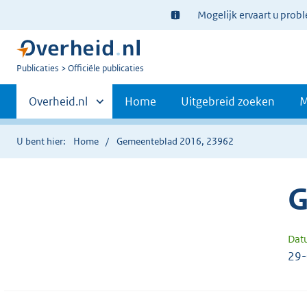
Ter
Mogelijk ervaart u prob
informatie:
U
Publicaties
Officiële publicaties
bent
Primaire
nu
Andere
Overheid.nl
Home
Uitgebreid zoeken
M
hier:
sites
navigatie
binnen
U bent hier:
Home
Gemeenteblad 2016, 23962
G
Dat
29-