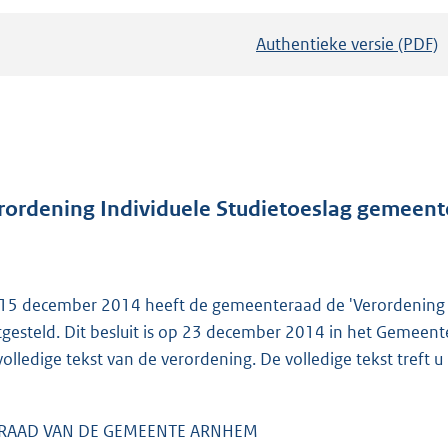
Authentieke versie (PDF)
b
e
s
t
a
n
d
rordening Individuele Studietoeslag gemeen
s
g
r
15 december 2014 heeft de gemeenteraad de 'Verordening 
o
tgesteld. Dit besluit is op 23 december 2014 in het Geme
o
volledige tekst van de verordening. De volledige tekst treft u
t
t
e
 RAAD VAN DE GEMEENTE ARNHEM