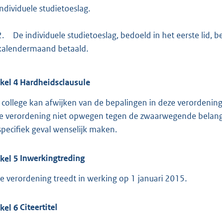
individuele studietoeslag.
2.
De individuele studietoeslag, bedoeld in het eerste lid
kalendermaand betaald.
ikel
4
Hardheidsclausule
 college kan afwijken van de bepalingen in deze verordening
e verordening niet opwegen tegen de zwaarwegende belangen
specifiek geval wenselijk maken.
ikel
5
Inwerkingtreding
e verordening treedt in werking op 1 januari 2015.
ikel
6
Citeertitel