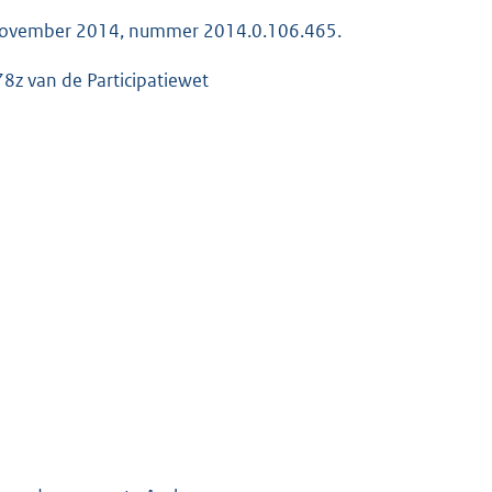
 november 2014, nummer 2014.0.106.465.
 78z van de Participatiewet
K