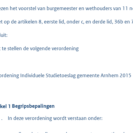
:
2
ezen het voorstel van burgemeester en wethouders van 11
1
et op de artikelen 8, eerste lid, onder c, en derde lid, 36b en
9
uit:
b
t te stellen de volgende verordening
ordening Individuele Studietoeslag gemeente Arnhem 2015
ikel
1
Begripsbepalingen
1.
In deze verordening wordt verstaan onder: