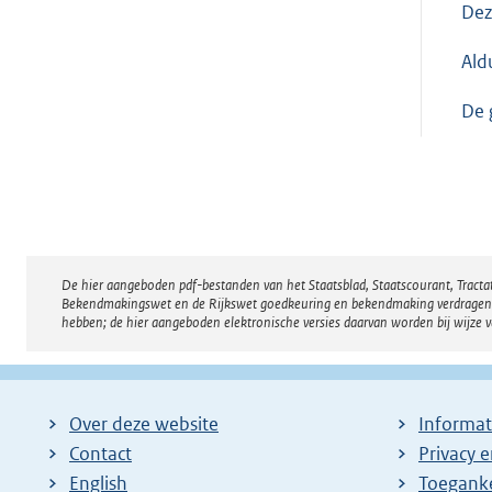
Dez
Ald
De g
De hier aangeboden pdf-bestanden van het Staatsblad, Staatscourant, Tract
Disclaimer
Bekendmakingswet en de Rijkswet goedkeuring en bekendmaking verdragen voor
hebben; de hier aangeboden elektronische versies daarvan worden bij wijze 
Over deze website
Informat
Contact
Privacy 
English
Toeganke