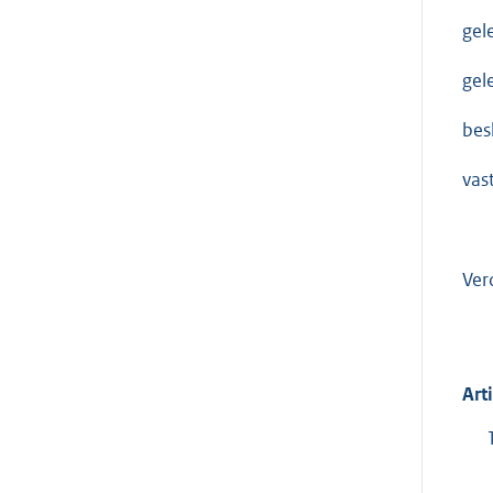
gel
gel
besl
vas
Ver
Art