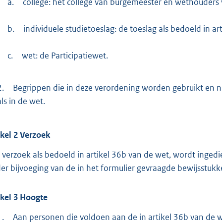
a.
college: het college van burgemeester en wethouder
b.
individuele studietoeslag: de toeslag als bedoeld in ar
c.
wet: de Participatiewet.
2.
Begrippen die in deze verordening worden gebruikt en n
als in de wet.
ikel
2
Verzoek
 verzoek als bedoeld in artikel 36b van de wet, wordt ingedi
er bijvoeging van de in het formulier gevraagde bewijsstukk
ikel
3
Hoogte
1.
Aan personen die voldoen aan de in artikel 36b van de w