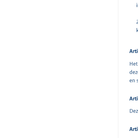
Art
Het
dez
en 
Art
Dez
Art