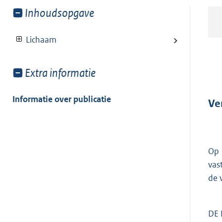
Toon
Inhoudsopgave
meer
van:
Lichaam
Toon
Extra informatie
meer
van:
Informatie over publicatie
Ve
Op 
vas
de 
DE