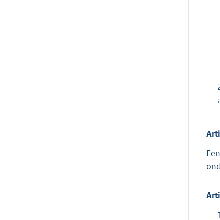
Art
Een
ond
Art