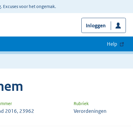
g. Excuses voor het ongemak.
Inloggen
Help
nhem
nummer
Rubriek
d 2016, 23962
Verordeningen