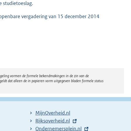
 studietoeslag.
e openbare vergadering van 15 december 2014
regeling vormen de formele bekendmakingen in de zin van de
eldt dat alleen de in papieren vorm uitgegeven bladen formele status
MijnOverheid.nl
E
Rijksoverheid.nl
x
E
Ondernemersplein.nl