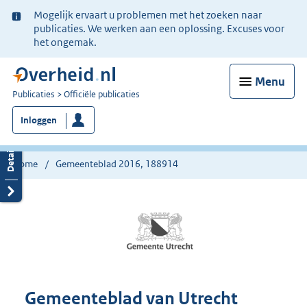
Ter
Mogelijk ervaart u problemen met het zoeken naar
informatie:
publicaties. We werken aan een oplossing. Excuses voor
het ongemak.
Menu
U
Publicaties
Officiële publicaties
bent
Inloggen
nu
hier:
Home
Gemeenteblad 2016, 188914
Gemeenteblad van Utrecht