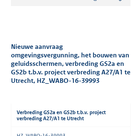
s
t
a
n
d
s
g
r
Nieuwe aanvraag
o
omgevingsvergunning, het bouwen van
o
geluidsschermen, verbreding GS2a en
t
t
GS2b t.b.v. project verbreding A27/A1 te
e
Utrecht, HZ_WABO-16-39993
:
2
6
6
K
Verbreding GS2a en GS2b t.b.v. project
b
verbreding A27/A1 te Utrecht
HZ_WABO-16-39993