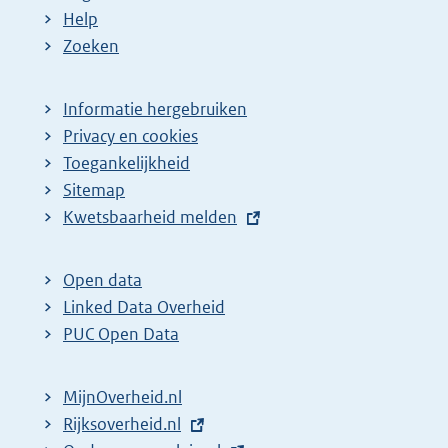
Help
Zoeken
Informatie hergebruiken
Privacy en cookies
Toegankelijkheid
Sitemap
E
Kwetsbaarheid melden
x
t
Open data
e
Linked Data Overheid
r
PUC Open Data
n
e
MijnOverheid.nl
l
E
Rijksoverheid.nl
i