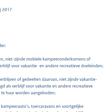
ng 2017
K
der:
en, niet-zijnde mobiele kampeeronderkomens of
rblijf voor vakantie- en andere recreatieve doeleinden;
blijven of gedeelten daarvan, niet zijnde vakantie-
 als verblijf voor vakantie en andere recreatieve
l te huur worden aangeboden;
ampeerauto's, toercaravans en soortgelijke