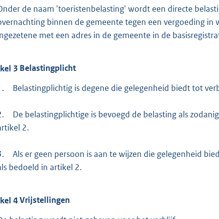
Onder de naam 'toeristenbelasting' wordt een directe belast
overnachting binnen de gemeente tegen een vergoeding in w
ingezetene met een adres in de gemeente in de basisregistrat
ikel
3
Belastingplicht
1.
Belastingplichtig is degene die gelegenheid biedt tot verbl
2.
De belastingplichtige is bevoegd de belasting als zodanig
artikel 2.
3.
Als er geen persoon is aan te wijzen die gelegenheid biedt 
als bedoeld in artikel 2.
ikel
4
Vrijstellingen