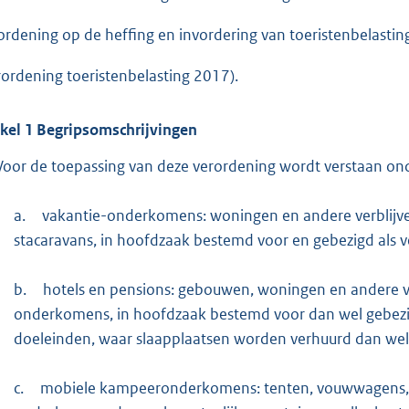
e
ordening op de heffing en invordering van toeristenbelasti
:
2
rordening toeristenbelasting 2017).
6
8
ikel
1
Begripsomschrijvingen
b
Voor de toepassing van deze verordening wordt verstaan on
a.
vakantie-onderkomens: woningen en andere verblijv
stacaravans, in hoofdzaak bestemd voor en gebezigd als ve
b.
hotels en pensions: gebouwen, woningen en andere ver
onderkomens, in hoofdzaak bestemd voor dan wel gebezigd
doeleinden, waar slaapplaatsen worden verhuurd dan we
c.
mobiele kampeeronderkomens: tenten, vouwwagens, k