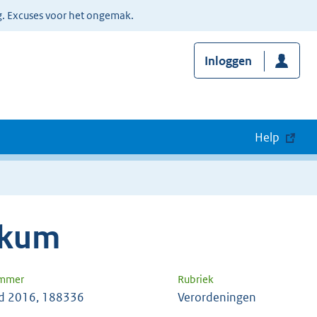
g. Excuses voor het ongemak.
Inloggen
Help
nkum
ummer
Rubriek
d 2016, 188336
Verordeningen