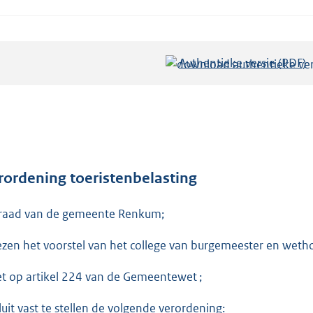
Authentieke versie (PDF)
b
e
s
t
a
n
d
rordening toeristenbelasting
s
raad van de gemeente Renkum;
g
r
ezen het voorstel van het college van burgemeester en we
o
o
et op artikel 224 van de Gemeentewet ;
t
t
luit vast te stellen de volgende verordening: