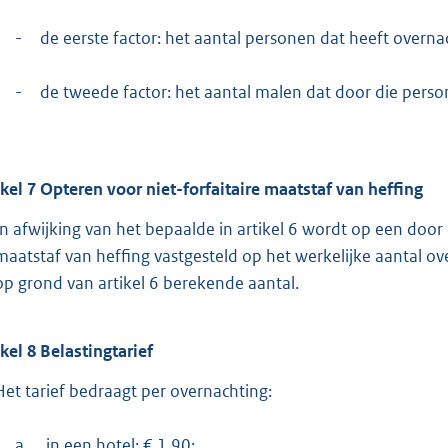
-
de eerste factor: het aantal personen dat heeft overna
-
de tweede factor: het aantal malen dat door die perso
ikel
7
Opteren voor niet-forfaitaire maatstaf van heffing
In afwijking van het bepaalde in artikel 6 wordt op een door
maatstaf van heffing vastgesteld op het werkelijke aantal over
op grond van artikel 6 berekende aantal.
ikel
8
Belastingtarief
Het tarief bedraagt per overnachting:
a.
in een hotel: € 1,90;