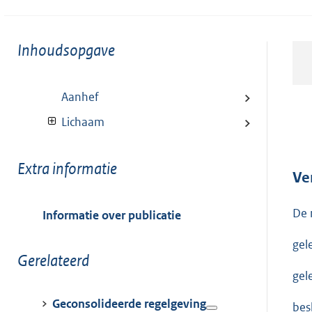
Toon
Inhoudsopgave
meer
van:
Aanhef
Lichaam
Toon
Extra informatie
Ve
meer
van:
De 
Informatie over publicatie
gel
Toon
Gerelateerd
meer
gel
van:
Geconsolideerde regelgeving
bes