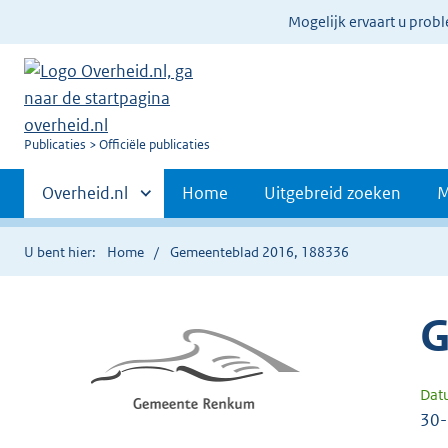
Ter
Mogelijk ervaart u prob
informatie:
U
Publicaties
Officiële publicaties
bent
Primaire
nu
Andere
Overheid.nl
Home
Uitgebreid zoeken
M
hier:
sites
navigatie
binnen
U bent hier:
Home
Gemeenteblad 2016, 188336
G
Dat
30-