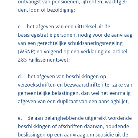
ontvangst van pen­sioenen, lijfren­ten, wachtgel­
den, loon of bezoldi­ging;
c.
het afgeven van een uittreksel uit de
basisregistratie personen, nodig voor de aanvraag
van een gerechtelijke schuldsaneringsregeling
(WSNP) en volgend op een verklaring ex. artikel
285 Faillissementswet;
d.
het afgeven van beschikkingen op
verzoekschriften en be­zwaar­schriften ter zake van
gemeentelijke belastingen, dan wel het eenmalig
afge­ven van een duplicaat van een aanslag­biljet;
e.
de aan belanghebbende uitgereikt wordende
beschikkingen of afschriften daarvan, houdende
beslissingen op een aanvraag om sub­sidie uit de