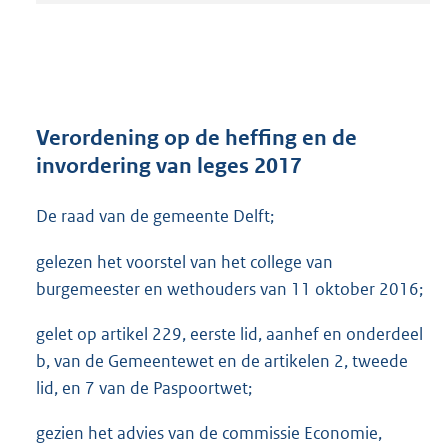
t
a
n
d
s
g
r
Verordening op de heffing en de
o
invordering van leges 2017
o
t
De raad van de gemeente Delft;
t
e
:
gelezen het voorstel van het college van
1
burgemeester en wethouders van 11 oktober 2016;
M
b
gelet op artikel 229, eerste lid, aanhef en onderdeel
b, van de Gemeentewet en de artikelen 2, tweede
lid, en 7 van de Paspoortwet;
gezien het advies van de commissie Economie,