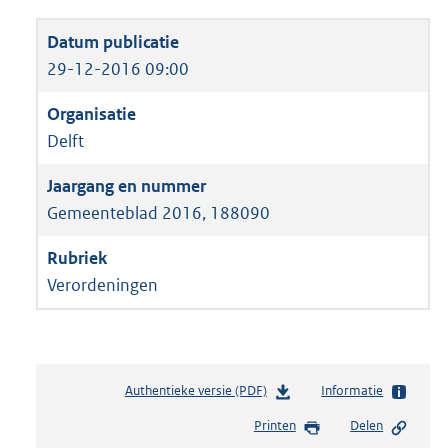
29-12-2016 09:00
Delft
Gemeenteblad 2016, 188090
Verordeningen
Authentieke versie (PDF)
b
Informatie
e
Printen
Delen
s