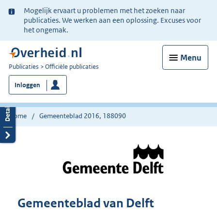
Ter
Mogelijk ervaart u problemen met het zoeken naar
informatie:
publicaties. We werken aan een oplossing. Excuses voor
het ongemak.
Menu
U
Publicaties
Officiële publicaties
bent
Inloggen
nu
hier:
Home
Gemeenteblad 2016, 188090
Gemeenteblad van Delft